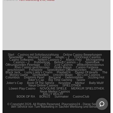
Start
Casinos mit Sofortauszahlung
Online Casino Bewertungen
Newsletter
Wazdan Casinos
Amatic – 2
YGGDrasil Casinos
Casino Softwares
Netent Casinos-2
Marco Polo
Microgaming
Casinos – 2
Rubbellose
Betsoft Casinos – 2
Spielothek
Öffnungszeiten Feiertage
EGT
Live Casinos
Willkommensbonus
Rivo Casino geschlossen
Gratis Bonus
Casino Fantasia
geschlossen
Freispiele
Spielotheken Öffnungszeiten
Roulette
Black Jack
Lucky Lady’s Charm
Playbet24
Queen Of Hearts
The
Money Game
Sportwetten
Unicorn Magic
Bit Coin Casinos
Columbus
Dolphins Pearl
Baccarat
Gewinnbilder
Sizzling Hot
Joker’s Cap
Big Time Gaming
Spiele
Joker’s Cap
Book Of The Sphinx
Novoline
Merkur
Bally Wullf
Neue Online Casinos
SPIELOTHEK
Löwen Play Casino
NOVOLINE SPIELE
MERKUR SPIELOTHEK
Neue Merkur Casinos
BALLY WULFF
BOOK OF RA
BONUS
Sunmaker
CasinoClub
© Copyright 2026. All Rights Reserved.
Playcasino24
- Diese Seite nutzt
den Service von
Tum Marketing
in Sachen Werbung und Beratung