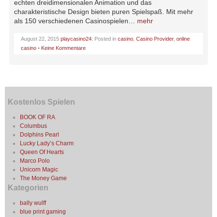
echten dreidimensionalen Animation und das
charakteristische Design bieten puren Spielspaß. Mit mehr
als 150 verschiedenen Casinospielen…
mehr
August 22, 2015
playcasino24
: Posted in
casino
,
Casino Provider
,
online
casino
•
Keine Kommentare
Kostenlos Spielen
BOOK OF RA
Columbus
Dolphins Pearl
Lucky Lady’s Charm
Queen Of Hearts
Marco Polo
Unicorn Magic
The Money Game
Kategorien
bally wulff
blue print gaming