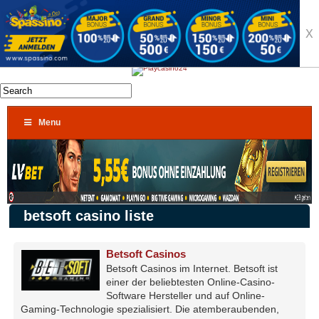
X
Menu
betsoft casino liste
Betsoft Casinos
Betsoft Casinos im Internet. Betsoft ist
einer der beliebtesten Online-Casino-
Software Hersteller und auf Online-
Gaming-Technologie spezialisiert. Die atemberaubenden,