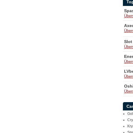
Top
Spa
Übers
Axe
Übers
Slot
Übers
Ene
Übers
LVb
Übers
Osh
Übers
Ca
Gol
Cry
Kry
Spa