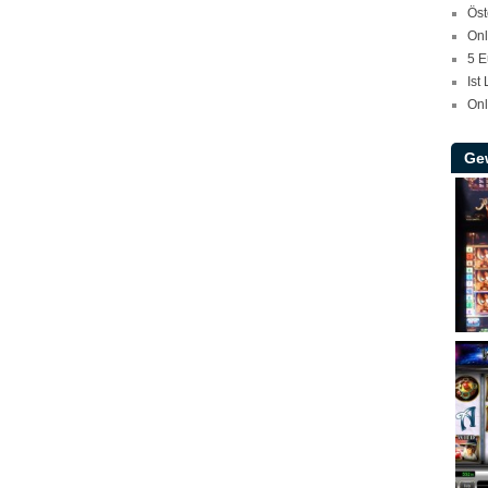
Öst
Onl
5 E
Ist
Onl
Ge