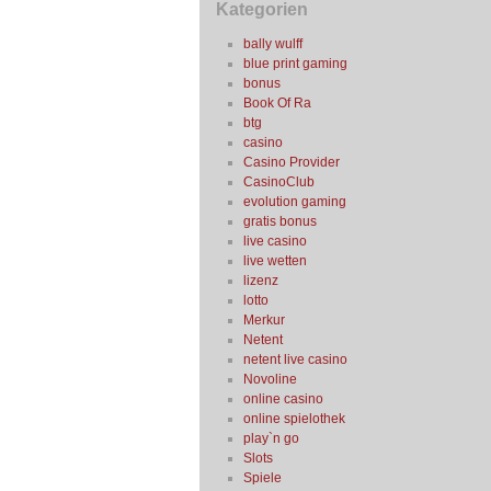
Kategorien
bally wulff
blue print gaming
bonus
Book Of Ra
btg
casino
Casino Provider
CasinoClub
evolution gaming
gratis bonus
live casino
live wetten
lizenz
lotto
Merkur
Netent
netent live casino
Novoline
online casino
online spielothek
play`n go
Slots
Spiele