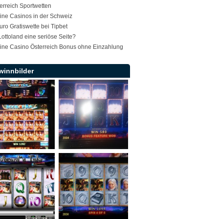
erreich Sportwetten
ine Casinos in der Schweiz
uro Gratiswette bei Tipbet
 Lottoland eine seriöse Seite?
ine Casino Österreich Bonus ohne Einzahlung
winnbilder