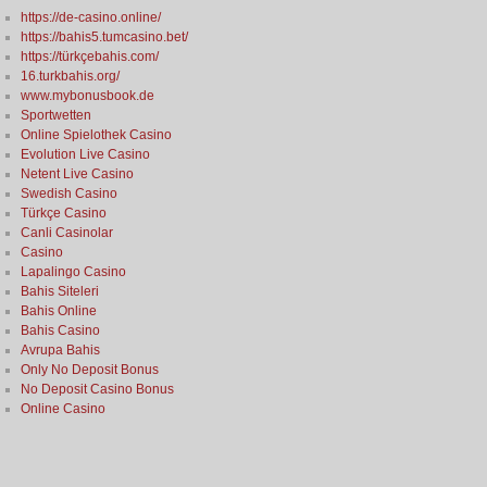
https://de-casino.online/
https://bahis5.tumcasino.bet/
https://türkçebahis.com/
16.turkbahis.org/
www.mybonusbook.de
Sportwetten
Online Spielothek Casino
Evolution Live Casino
Netent Live Casino
Swedish Casino
Türkçe Casino
Canli Casinolar
Casino
Lapalingo Casino
Bahis Siteleri
Bahis Online
Bahis Casino
Avrupa Bahis
Only No Deposit Bonus
No Deposit Casino Bonus
Online Casino