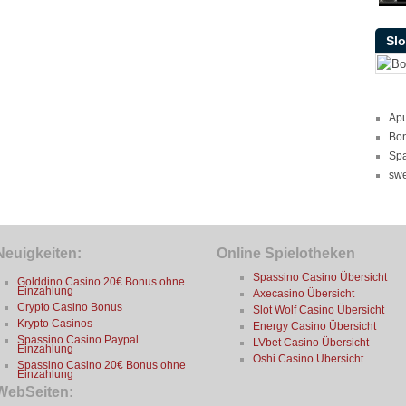
Slo
Apu
Bon
Spa
swe
Neuigkeiten:
Online Spielotheken
Spassino Casino Übersicht
Golddino Casino 20€ Bonus ohne
Einzahlung
Axecasino Übersicht
Crypto Casino Bonus
Slot Wolf Casino Übersicht
Krypto Casinos
Energy Casino Übersicht
Spassino Casino Paypal
LVbet Casino Übersicht
Einzahlung
Oshi Casino Übersicht
Spassino Casino 20€ Bonus ohne
Einzahlung
WebSeiten: