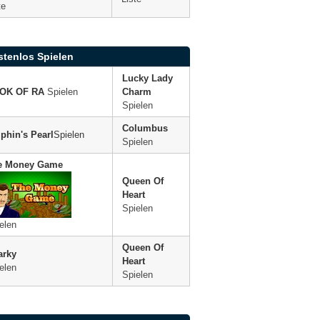
te
stenlos Spielen
Lucky Lady
OK OF RA
Spielen
Charm
Spielen
Columbus
phin's Pearl
Spielen
Spielen
e Money Game
Queen Of
Heart
Spielen
elen
Queen Of
arky
Heart
elen
Spielen