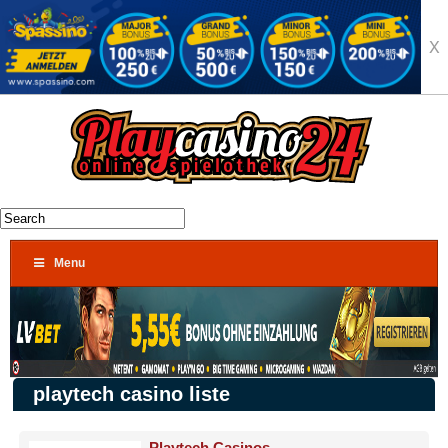
X
Menu
playtech casino liste
Playtech Casinos