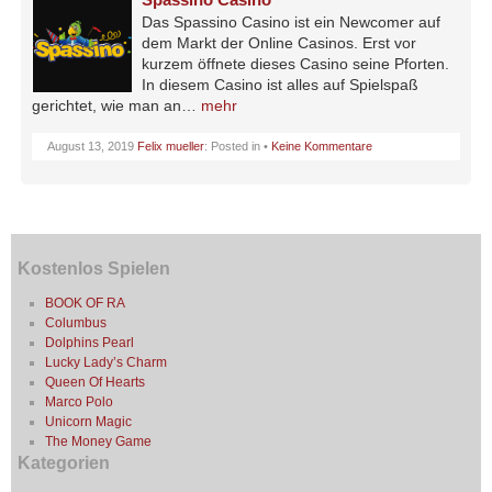
Das Spassino Casino ist ein Newcomer auf
dem Markt der Online Casinos. Erst vor
kurzem öffnete dieses Casino seine Pforten.
In diesem Casino ist alles auf Spielspaß
gerichtet, wie man an…
mehr
August 13, 2019
Felix mueller
: Posted in •
Keine Kommentare
Kostenlos Spielen
BOOK OF RA
Columbus
Dolphins Pearl
Lucky Lady’s Charm
Queen Of Hearts
Marco Polo
Unicorn Magic
The Money Game
Kategorien