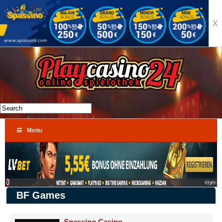
X
Menu
BF Games
Spassino Casino