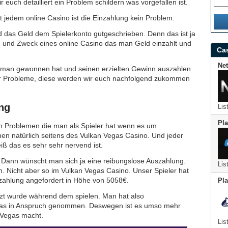
 euch detailliert ein Problem schildern was vorgefallen ist.
st jedem online Casino ist die Einzahlung kein Problem.
d das Geld dem Spielerkonto gutgeschrieben. Denn das ist ja
 und Zweck eines online Casino das man Geld einzahlt und
Ca
Net
an gewonnen hat und seinen erzielten Gewinn auszahlen
nur Probleme, diese werden wir euch nachfolgend zukommen
ng
Lis
Pla
Problemen die man als Spieler hat wenn es um
n natürlich seitens des Vulkan Vegas Casino. Und jeder
ß das es sehr sehr nervend ist.
nt. Dann wünscht man sich ja eine reibungslose Auszahlung.
Lis
n. Nicht aber so im Vulkan Vegas Casino. Unser Spieler hat
ahlung angefordert in Höhe von 5058€.
Pl
tzt wurde während dem spielen. Man hat also
as in Anspruch genommen. Deswegen ist es umso mehr
 Vegas macht.
Lis