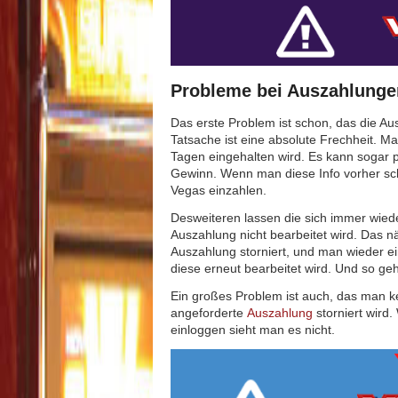
Probleme bei Auszahlunge
Das erste Problem ist schon, das die Au
Tatsache ist eine absolute Frechheit. M
Tagen eingehalten wird. Es kann sogar
Gewinn. Wenn man diese Info vorher sch
Vegas einzahlen.
Desweiteren lassen die sich immer wied
Auszahlung nicht bearbeitet wird. Das 
Auszahlung storniert, und man wieder e
diese erneut bearbeitet wird. Und so geh
Ein großes Problem ist auch, das man k
angeforderte
Auszahlung
storniert wird
einloggen sieht man es nicht.