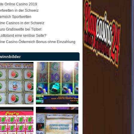
te Online Casino 2019
rtwetten in der Schweiz
erreich Sportwetten
ine Casinos in der Schweiz
uro Gratiswette bei Tipbet
 Lottoland eine seriöse Seite?
ine Casino Österreich Bonus ohne Einzahlung
winnbilder