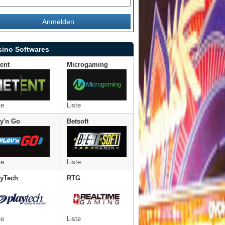
sino Softwares
ent
Microgaming
te
Liste
y'n Go
Betsoft
te
Liste
ayTech
RTG
te
Liste