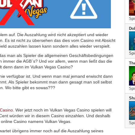
Spi
Dol
lem auf. Die Auszahlung wird nicht akzeptiert und wieder
. Es ist nicht zu übersehen das dies vom Casino mit Absicht
eld auszahlen lassen kann sondern alles wieder verspielt.
Spi
das man als Spieler die allgemeinen Geschäftsbedingungen
on immer die AGB`s? Und vor allem, wenn man ließt das die
Th
lt denn dann im Vulkan Vegas Casino?
nie verfügbar ist. Und wenn man mal jemand erwischt dann
mmt. Als Spieler bekommt man dann gesagt man soll selbst
n. Wo bitte gibt es sowas???
Spi
Sh
 Casino
. Wer jetzt noch im Vulkan Vegas Casino spielen will
en Cent würden wir in diesem Casino einzahlen. Und deshalb
em online Casino namens Vulkan Vegas.
Spi
 wartet übrigens immer noch auf die Auszahlung seines