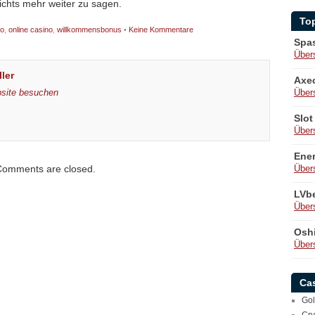
chts mehr weiter zu sagen.
Top
no
,
online casino
,
willkommensbonus
•
Keine Kommentare
Spa
Übers
ler
Axe
Übers
site besuchen
Slot
Übers
Ene
Übers
omments are closed.
LVb
Übers
Osh
Übers
Ca
Gol