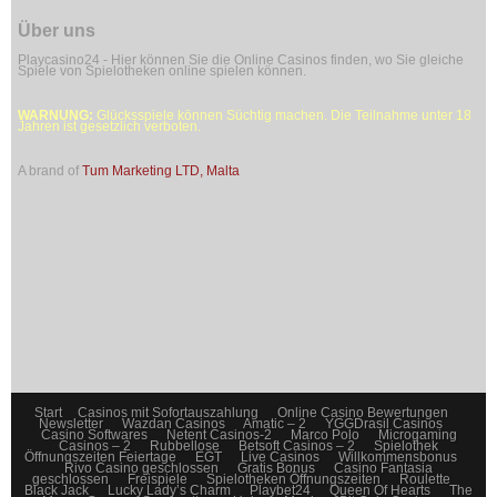
Über uns
Playcasino24 - Hier können Sie die Online Casinos finden, wo Sie gleiche
Spiele von Spielotheken online spielen können.
WARNUNG:
Glücksspiele können Süchtig machen. Die Teilnahme unter 18
Jahren ist gesetzlich verboten.
A brand of
Tum Marketing LTD, Malta
Start
Casinos mit Sofortauszahlung
Online Casino Bewertungen
Newsletter
Wazdan Casinos
Amatic – 2
YGGDrasil Casinos
Casino Softwares
Netent Casinos-2
Marco Polo
Microgaming
Casinos – 2
Rubbellose
Betsoft Casinos – 2
Spielothek
Öffnungszeiten Feiertage
EGT
Live Casinos
Willkommensbonus
Rivo Casino geschlossen
Gratis Bonus
Casino Fantasia
geschlossen
Freispiele
Spielotheken Öffnungszeiten
Roulette
Black Jack
Lucky Lady’s Charm
Playbet24
Queen Of Hearts
The