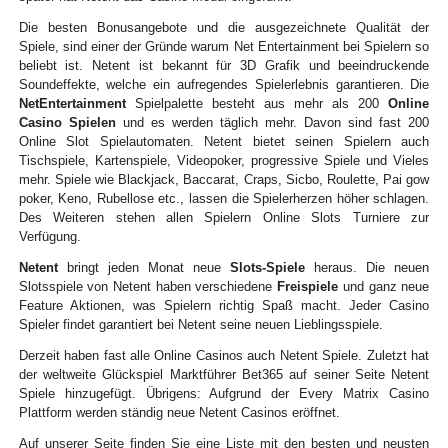
Die besten Bonusangebote und die ausgezeichnete Qualität der
Spiele, sind einer der Gründe warum Net Entertainment bei Spielern so
beliebt ist. Netent ist bekannt für 3D Grafik und beeindruckende
Soundeffekte, welche ein aufregendes Spielerlebnis garantieren. Die
Net
Entertainment
Spielpalette besteht aus mehr als 200
Online
Casino Spielen
und es werden täglich mehr. Davon sind fast 200
Online Slot Spielautomaten. Netent bietet seinen Spielern auch
Tischspiele, Kartenspiele, Videopoker, progressive Spiele und Vieles
mehr. Spiele wie Blackjack, Baccarat, Craps, Sicbo, Roulette, Pai gow
poker, Keno, Rubellose etc., lassen die Spielerherzen höher schlagen.
Des Weiteren stehen allen Spielern Online Slots Turniere zur
Verfügung.
Netent
bringt jeden Monat neue
Slots-Spiele
heraus. Die neuen
Slotsspiele von Netent haben verschiedene
Freispiele
und ganz neue
Feature Aktionen, was Spielern richtig Spaß macht. Jeder Casino
Spieler findet garantiert bei Netent seine neuen Lieblingsspiele.
Derzeit haben fast alle Online Casinos auch Netent Spiele. Zuletzt hat
der weltweite Glückspiel Marktführer Bet365
auf seiner Seite Netent
Spiele hinzugefügt. Übrigens: Aufgrund der Every Matrix Casino
Plattform werden ständig neue Netent Casinos eröffnet.
Auf unserer Seite finden Sie eine Liste mit den besten und neusten