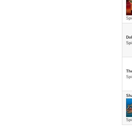
Spi
Dol
Spi
Th
Spi
Sh
Spi