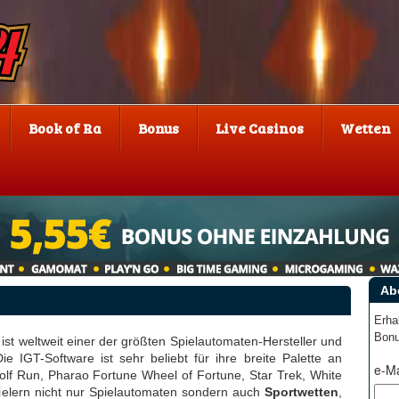
Book of Ra
Bonus
Live Casinos
Wetten
Ab
Erha
Bonu
ist weltweit einer der größten Spielautomaten-Hersteller und
e IGT-Software ist sehr beliebt für ihre breite Palette an
olf Run, Pharao Fortune Wheel of Fortune, Star Trek, White
pielern nicht nur Spielautomaten sondern auch
Sportwetten
,