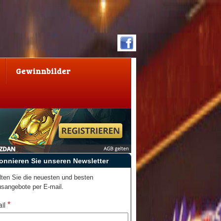
Gewinnbilder
onnieren Sie unseren Newsletter
lten Sie die neuesten und besten
sangebote per E-mail.