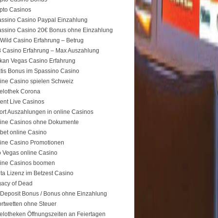
pto Casinos
ssino Casino Paypal Einzahlung
ssino Casino 20€ Bonus ohne Einzahlung
Wild Casino Erfahrung – Betrug
 Casino Erfahrung – Max Auszahlung
kan Vegas Casino Erfahrung
tis Bonus im Spassino Casino
ine Casino spielen Schweiz
elothek Corona
ent Live Casinos
ort Auszahlungen in online Casinos
ine Casinos ohne Dokumente
bet online Casino
ine Casino Promotionen
 Vegas online Casino
ine Casinos boomen
ta Lizenz im Betzest Casino
acy of Dead
Deposit Bonus / Bonus ohne Einzahlung
rtwetten ohne Steuer
elotheken Öffnungszeiten an Feiertagen