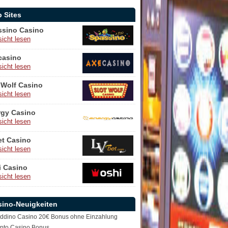
 Sites
ssino Casino
icht lesen
casino
icht lesen
 Wolf Casino
icht lesen
rgy Casino
icht lesen
et Casino
icht lesen
i Casino
icht lesen
sino-Neuigkeiten
ddino Casino 20€ Bonus ohne Einzahlung
pto Casino Bonus