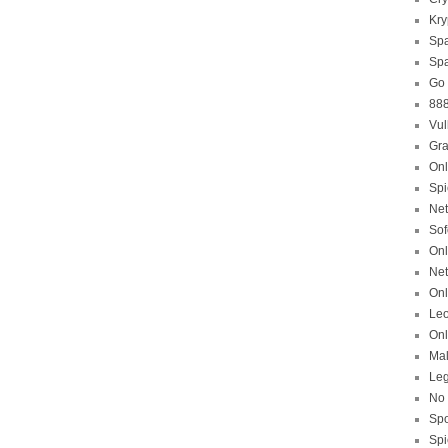
Kry
Spa
Spa
Go 
888
Vul
Gra
Onl
Spi
Net
Sof
Onl
Net
Onl
Leo
Onl
Mal
Leg
No 
Spo
Spi