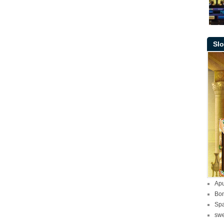
Slo
Apu
Bon
Spa
swe