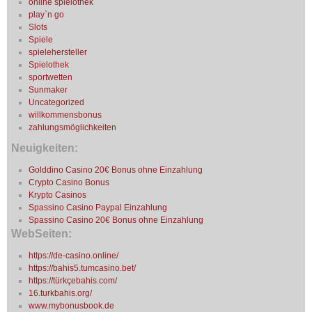
online spielothek
play`n go
Slots
Spiele
spielehersteller
Spielothek
sportwetten
Sunmaker
Uncategorized
willkommensbonus
zahlungsmöglichkeiten
Neuigkeiten:
Golddino Casino 20€ Bonus ohne Einzahlung
Crypto Casino Bonus
Krypto Casinos
Spassino Casino Paypal Einzahlung
Spassino Casino 20€ Bonus ohne Einzahlung
WebSeiten:
https://de-casino.online/
https://bahis5.tumcasino.bet/
https://türkçebahis.com/
16.turkbahis.org/
www.mybonusbook.de