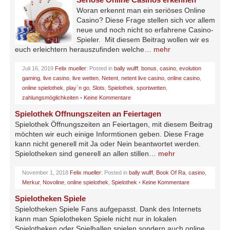
Woran erkennt man ein seriöses Online
Casino? Diese Frage stellen sich vor allem
neue und noch nicht so erfahrene Casino-
Spieler. Mit diesem Beitrag wollen wir es
euch erleichtern herauszufinden welche…
mehr
Juli 16, 2019
Felix mueller
: Posted in
bally wulff
,
bonus
,
casino
,
evolution
gaming
,
live casino
,
live wetten
,
Netent
,
netent live casino
,
online casino
,
online spielothek
,
play`n go
,
Slots
,
Spielothek
,
sportwetten
,
zahlungsmöglichkeiten
•
Keine Kommentare
Spielothek Öffnungszeiten an Feiertagen
Spielothek Öffnungszeiten an Feiertagen, mit diesem Beitrag
möchten wir euch einige Informtionen geben. Diese Frage
kann nicht generell mit Ja oder Nein beantwortet werden.
Spielotheken sind generell an allen stillen…
mehr
November 1, 2018
Felix mueller
: Posted in
bally wulff
,
Book Of Ra
,
casino
,
Merkur
,
Novoline
,
online spielothek
,
Spielothek
•
Keine Kommentare
Spielotheken Spiele
Spielotheken Spiele Fans aufgepasst. Dank des Internets
kann man Spielotheken Spiele nicht nur in lokalen
Spielotheken oder Spielhallen spielen sondern auch online.