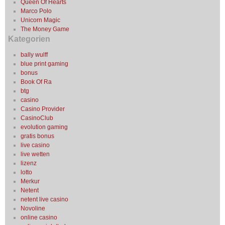
Queen Of Hearts
Marco Polo
Unicorn Magic
The Money Game
Kategorien
bally wulff
blue print gaming
bonus
Book Of Ra
btg
casino
Casino Provider
CasinoClub
evolution gaming
gratis bonus
live casino
live wetten
lizenz
lotto
Merkur
Netent
netent live casino
Novoline
online casino