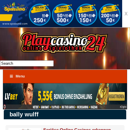
X
Menu
bally wulff
Seriöse Online Casinos erkennen