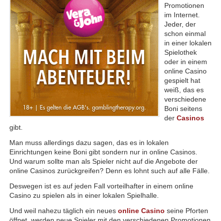
Promotionen
im Internet.
Jeder, der
schon einmal
in einer lokalen
Spielothek
oder in einem
online Casino
gespielt hat
weiß, das es
verschiedene
Boni seitens
der
Casinos
gibt.
Man muss allerdings dazu sagen, das es in lokalen
Einrichtungen keine Boni gibt sondern nur in online Casinos.
Und warum sollte man als Spieler nicht auf die Angebote der
online Casinos zurückgreifen? Denn es lohnt such auf alle Fälle.
Deswegen ist es auf jeden Fall vorteilhafter in einem online
Casino zu spielen als in einer lokalen Spielhalle.
Und weil nahezu täglich ein neues
online Casino
seine Pforten
öffnet, werden neue Spieler mit den verschiedenen Promotionen