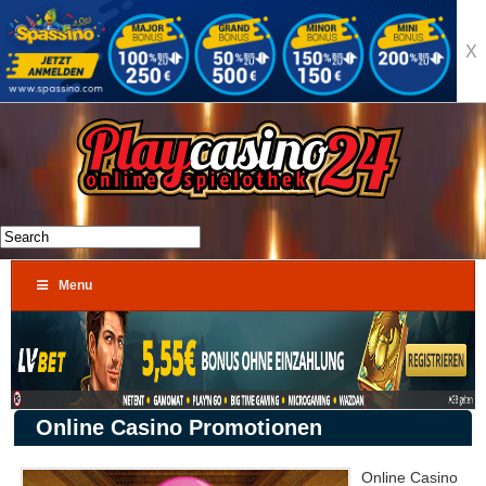
X
Menu
Online Casino Promotionen
Online Casino