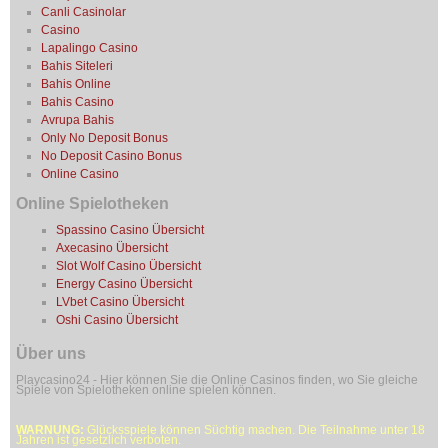
Canli Casinolar
Casino
Lapalingo Casino
Bahis Siteleri
Bahis Online
Bahis Casino
Avrupa Bahis
Only No Deposit Bonus
No Deposit Casino Bonus
Online Casino
Online Spielotheken
Spassino Casino Übersicht
Axecasino Übersicht
Slot Wolf Casino Übersicht
Energy Casino Übersicht
LVbet Casino Übersicht
Oshi Casino Übersicht
Über uns
Playcasino24 - Hier können Sie die Online Casinos finden, wo Sie gleiche
Spiele von Spielotheken online spielen können.
WARNUNG:
Glücksspiele können Süchtig machen. Die Teilnahme unter 18
Jahren ist gesetzlich verboten.