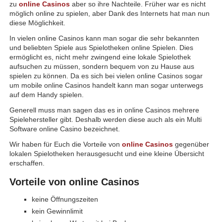
zu
online Casinos
aber so ihre Nachteile. Früher war es nicht
möglich online zu spielen, aber Dank des Internets hat man nun
diese Möglichkeit.
In vielen online Casinos kann man sogar die sehr bekannten
und beliebten Spiele aus Spielotheken online Spielen. Dies
ermöglicht es, nicht mehr zwingend eine lokale Spielothek
aufsuchen zu müssen, sondern bequem von zu Hause aus
spielen zu können. Da es sich bei vielen online Casinos sogar
um mobile online Casinos handelt kann man sogar unterwegs
auf dem Handy spielen.
Generell muss man sagen das es in online Casinos mehrere
Spielehersteller gibt. Deshalb werden diese auch als ein Multi
Software online Casino bezeichnet.
Wir haben für Euch die Vorteile von
online Casinos
gegenüber
lokalen Spielotheken herausgesucht und eine kleine Übersicht
erschaffen.
Vorteile von online Casinos
keine Öffnungszeiten
kein Gewinnlimit