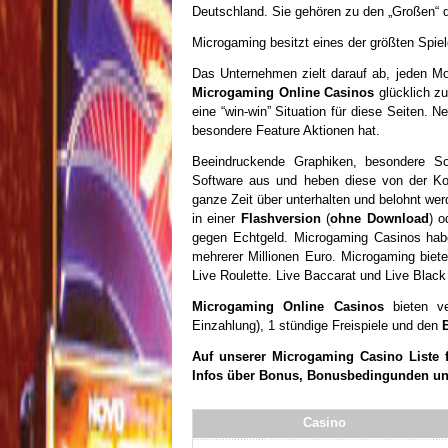
Deutschland. Sie gehören zu den „Großen“ 
Microgaming besitzt eines der größten Spielep
Das Unternehmen zielt darauf ab, jeden Mo
Microgaming Online Casinos
glücklich z
eine “win-win” Situation für diese Seiten.
besondere Feature Aktionen hat.
Beeindruckende Graphiken, besondere So
Software aus und heben diese von der Kon
ganze Zeit über unterhalten und belohnt we
in einer
Flashversion
(
ohne Download
) o
gegen Echtgeld. Microgaming Casinos habe
mehrerer Millionen Euro. Microgaming biete
Live Roulette. Live Baccarat und Live Blac
Microgaming Online Casinos
bieten v
Einzahlung), 1 stündige Freispiele und den
Auf unserer Microgaming Casino Liste f
Infos über Bonus, Bonusbedingunden un
Casino