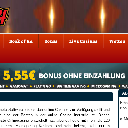
Book of Ra
Bonus
Live Casinos
Wetten
Ab
Erha
Bonu
nete Software, die es den online Casinos zur Verfügung stellt und
e eine der Besten in der online Casino Industrie ist. Dieses
te Onlinecasino entwickelt hat, arbeitet heute mit mehr als 120
mmen. Microgaming Kasinos sind sehr beliebt, nicht nur in