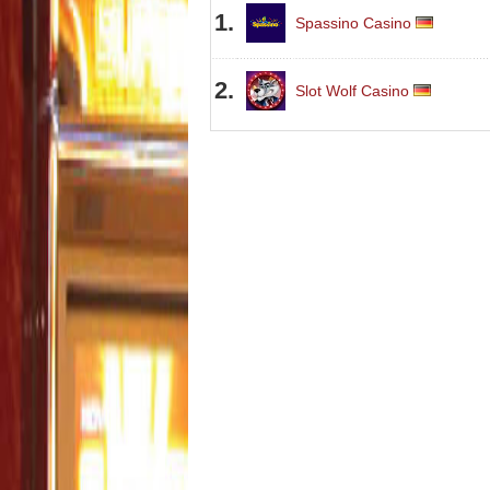
1.
Spassino Casino
2.
Slot Wolf Casino