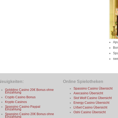
Apu
Bon
Spa
swe
Neuigkeiten:
Online Spielotheken
Spassino Casino Übersicht
Golddino Casino 20€ Bonus ohne
Einzahlung
Axecasino Übersicht
Crypto Casino Bonus
Slot Wolf Casino Übersicht
Krypto Casinos
Energy Casino Übersicht
Spassino Casino Paypal
LVbet Casino Übersicht
Einzahlung
Oshi Casino Übersicht
Spassino Casino 20€ Bonus ohne
Einzahlung