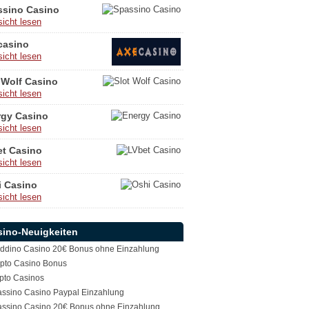
ssino Casino
icht lesen
casino
icht lesen
 Wolf Casino
icht lesen
rgy Casino
icht lesen
et Casino
icht lesen
i Casino
icht lesen
sino-Neuigkeiten
ddino Casino 20€ Bonus ohne Einzahlung
pto Casino Bonus
pto Casinos
ssino Casino Paypal Einzahlung
ssino Casino 20€ Bonus ohne Einzahlung