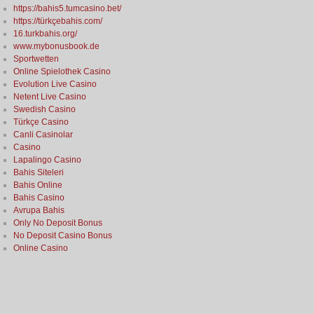
https://bahis5.tumcasino.bet/
https://türkçebahis.com/
16.turkbahis.org/
www.mybonusbook.de
Sportwetten
Online Spielothek Casino
Evolution Live Casino
Netent Live Casino
Swedish Casino
Türkçe Casino
Canli Casinolar
Casino
Lapalingo Casino
Bahis Siteleri
Bahis Online
Bahis Casino
Avrupa Bahis
Only No Deposit Bonus
No Deposit Casino Bonus
Online Casino