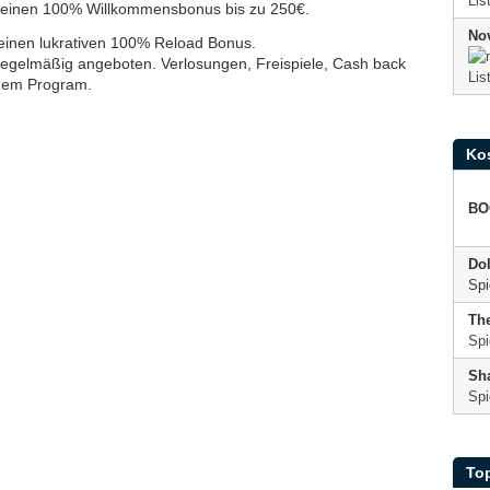
Lis
b einen 100% Willkommensbonus bis zu 250€.
No
nen lukrativen 100% Reload Bonus.
egelmäßig angeboten. Verlosungen, Freispiele, Cash back
Lis
hem Program.
Ko
BO
Dol
Spi
Th
Spi
Sh
Spi
Top