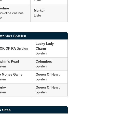
te
Liste
voline
Merkur
Liste
te
stenlos Spielen
Lucky Lady
OK OF RA
Spielen
Charm
Spielen
phin's Pearl
Columbus
elen
Spielen
e Money Game
Queen Of Heart
elen
Spielen
arky
Queen Of Heart
elen
Spielen
 Sites