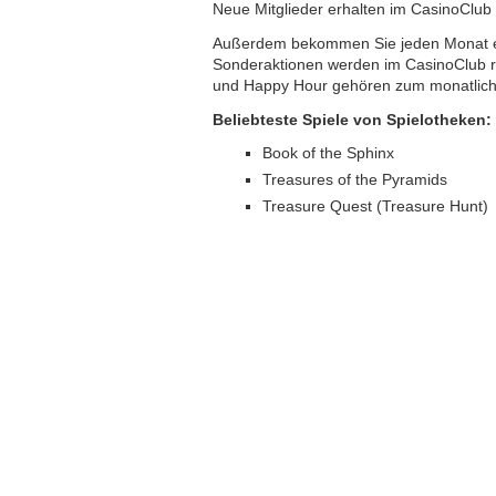
Neue Mitglieder erhalten im CasinoClu
Außerdem bekommen Sie jeden Monat ei
Sonderaktionen werden im CasinoClub r
und Happy Hour gehören zum monatlic
Beliebteste Spiele von Spielotheken:
Book of the Sphinx
Treasures of the Pyramids
Treasure Quest (Treasure Hunt)