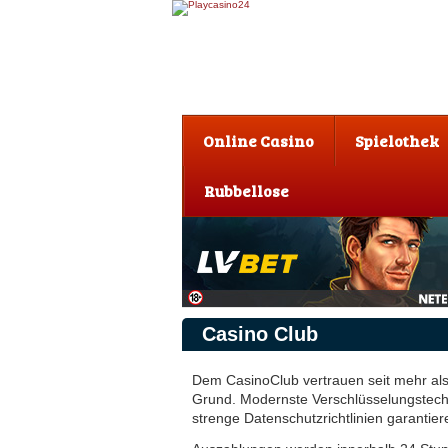
Online Casino
Spielothek
Rubbellose
Casino Club
Dem CasinoClub vertrauen seit mehr als
Grund. Modernste Verschlüsselungstech
strenge Datenschutzrichtlinien garantier