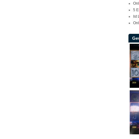
Onl
5 E
Ist
Onl
Ge