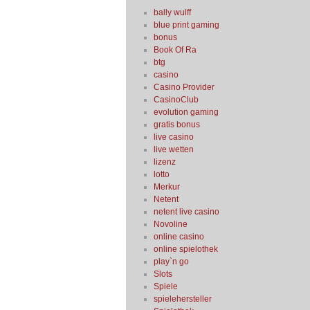
bally wulff
blue print gaming
bonus
Book Of Ra
btg
casino
Casino Provider
CasinoClub
evolution gaming
gratis bonus
live casino
live wetten
lizenz
lotto
Merkur
Netent
netent live casino
Novoline
online casino
online spielothek
play`n go
Slots
Spiele
spielehersteller