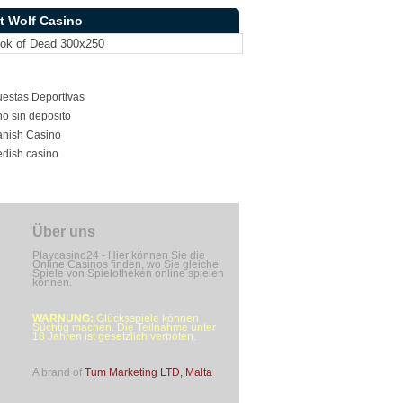
t Wolf Casino
estas Deportivas
o sin deposito
nish Casino
dish.casino
Über uns
Playcasino24 - Hier können Sie die
Online Casinos finden, wo Sie gleiche
Spiele von Spielotheken online spielen
können.
WARNUNG:
Glücksspiele können
Süchtig machen. Die Teilnahme unter
18 Jahren ist gesetzlich verboten.
A brand of
Tum Marketing LTD, Malta