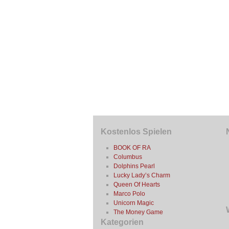
Kostenlos Spielen
BOOK OF RA
Columbus
Dolphins Pearl
Lucky Lady’s Charm
Queen Of Hearts
Marco Polo
Unicorn Magic
The Money Game
Kategorien