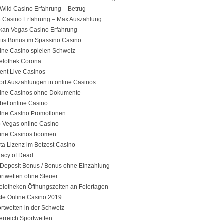
Wild Casino Erfahrung – Betrug
 Casino Erfahrung – Max Auszahlung
kan Vegas Casino Erfahrung
tis Bonus im Spassino Casino
ine Casino spielen Schweiz
elothek Corona
ent Live Casinos
ort Auszahlungen in online Casinos
ine Casinos ohne Dokumente
bet online Casino
ine Casino Promotionen
 Vegas online Casino
ine Casinos boomen
ta Lizenz im Betzest Casino
acy of Dead
Deposit Bonus / Bonus ohne Einzahlung
rtwetten ohne Steuer
elotheken Öffnungszeiten an Feiertagen
te Online Casino 2019
rtwetten in der Schweiz
erreich Sportwetten