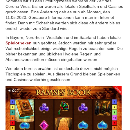
Kommen wir zu den Öffnungszeiten während der Zeit des
Corona Virus. Bisher waren alle lokalen Spielhallen und Casinos
geschlossen. Eine Änderung gab es nun ab Montag, den
11.05.2020. Genauere Informationen kann man im Internet
findet. Denn mit Sicherheit werden sich diese oft ändern bis es
endlich wieder zum Standard wird.
In Bayern, Nordrhein- Westfalen und im Saarland haben lokale
Spielotheken
nun geöffnet. Jedoch werden mir sehr großer
Wahrscheinlichkeit einige wichtige Regeln zu beachten sein. Die
bisher bekannten und üblichen Hygiene Regeln und
Abstandsvorschriften müssen eingehalten werden.
Wie oben bereits erwähnt ist es deshalb derzeit nicht möglich
Tischspiele zu spielen. Aus diesem Grund bleiben Spielbanken
und Casinos weiterhin geschlossen.