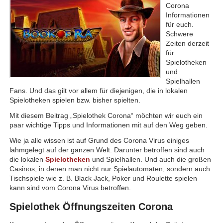
Corona
Informationen
für euch.
Schwere
Zeiten derzeit
für
Spielotheken
und
Spielhallen
Fans. Und das gilt vor allem für diejenigen, die in lokalen
Spielotheken spielen bzw. bisher spielten.
Mit diesem Beitrag „Spielothek Corona“ möchten wir euch ein
paar wichtige Tipps und Informationen mit auf den Weg geben.
Wie ja alle wissen ist auf Grund des Corona Virus einiges
lahmgelegt auf der ganzen Welt. Darunter betroffen sind auch
die lokalen
Spielotheken
und Spielhallen. Und auch die großen
Casinos, in denen man nicht nur Spielautomaten, sondern auch
Tischspiele wie z. B. Black Jack, Poker und Roulette spielen
kann sind vom Corona Virus betroffen.
Spielothek Öffnungszeiten Corona