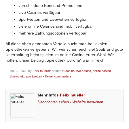
verschiedene Boni und Promotionen
Live Casinos verfügbar
Sportwetten und Livewetten verfügbar
viele online Casinos sind mobil verfügbar
mehrere Zahlungsoptionen verfügbar
All diese oben gennanten Vorteile sucht man bei lokalen
Spielotheken vergebens. Wir wünschen euch viel Spaß und gute
Unterhaltung beim spielen im online Casino eurer Wahl. Wir
hoffen, unser Beitrag „Spielothek Corona“ war hilfreich.
Mai 17, 2020 by
Felix mueller
: posted in
casino
,
live casino
,
online casino
,
Spielothek
,
sportwetten
•
Keine Kommentare
Mehr Infos
Felix mueller
Nachrichten sehen
-
Website besuchen