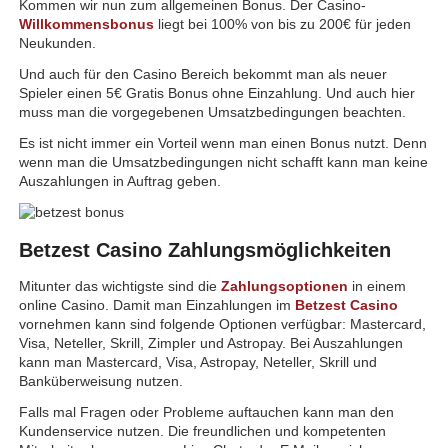
Kommen wir nun zum allgemeinen Bonus. Der Casino-
Willkommensbonus
liegt bei 100% von bis zu 200€ für jeden
Neukunden.
Und auch für den Casino Bereich bekommt man als neuer
Spieler einen 5€ Gratis Bonus ohne Einzahlung. Und auch hier
muss man die vorgegebenen Umsatzbedingungen beachten.
Es ist nicht immer ein Vorteil wenn man einen Bonus nutzt. Denn
wenn man die Umsatzbedingungen nicht schafft kann man keine
Auszahlungen in Auftrag geben.
Betzest Casino Zahlungsmöglichkeiten
Mitunter das wichtigste sind die
Zahlungsoptionen
in einem
online Casino. Damit man Einzahlungen im
Betzest Casino
vornehmen kann sind folgende Optionen verfügbar: Mastercard,
Visa, Neteller, Skrill, Zimpler und Astropay. Bei Auszahlungen
kann man Mastercard, Visa, Astropay, Neteller, Skrill und
Banküberweisung nutzen.
Falls mal Fragen oder Probleme auftauchen kann man den
Kundenservice nutzen. Die freundlichen und kompetenten