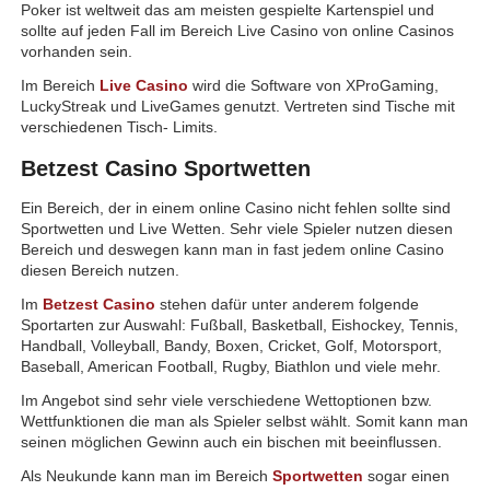
Poker ist weltweit das am meisten gespielte Kartenspiel und
sollte auf jeden Fall im Bereich Live Casino von online Casinos
vorhanden sein.
Im Bereich
Live Casino
wird die Software von XProGaming,
LuckyStreak und LiveGames genutzt. Vertreten sind Tische mit
verschiedenen Tisch- Limits.
Betzest Casino Sportwetten
Ein Bereich, der in einem online Casino nicht fehlen sollte sind
Sportwetten und Live Wetten. Sehr viele Spieler nutzen diesen
Bereich und deswegen kann man in fast jedem online Casino
diesen Bereich nutzen.
Im
Betzest Casino
stehen dafür unter anderem folgende
Sportarten zur Auswahl: Fußball, Basketball, Eishockey, Tennis,
Handball, Volleyball, Bandy, Boxen, Cricket, Golf, Motorsport,
Baseball, American Football, Rugby, Biathlon und viele mehr.
Im Angebot sind sehr viele verschiedene Wettoptionen bzw.
Wettfunktionen die man als Spieler selbst wählt. Somit kann man
seinen möglichen Gewinn auch ein bischen mit beeinflussen.
Als Neukunde kann man im Bereich
Sportwetten
sogar einen