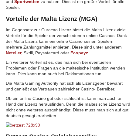
und
Sportwetten
zu nutzen. Dies ist ein großer Vorteil für alle
Spieler.
Vorteile der Malta Lizenz (MGA)
Im Gegensatz zur Curacao Lizenz bietet die Malta Lizenz viele
Vorteile für die Spieler der verschiedenen online Casinos. Dank
der Malta Lizenz kann ein online Casino seinen Spielern
mehrere Zahlungsmittel anbieten. Diese sind unter anderem
Neteller,
Skrill, Paysafecard oder
Ecopayz
.
Ein weiterer Vorteil ist es, das man sich bei eventuellen
Problemen oder Fragen an die maltesische Institution wenden
kann. Dies kann man auch bei Reklamationen tun.
Die Malta Gaming Authority hat sich als Lizenzgeber bewährt
und genießt das Vertrauen zahlreicher Casino- Betreiber.
Ob ein online Casino gut oder schlecht ist kann man auch an
Hand der Lizenz herausfinden. Denn die maltesische Lizenz wird
nicht ohne weiteres ausgehändigt. Diese muss man sich auf gut
deutsch gesagt erarbeiten.