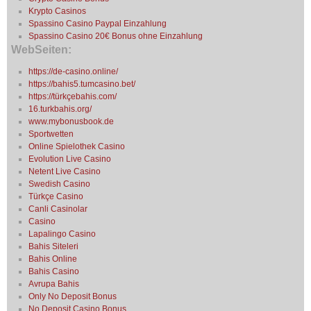
Krypto Casinos
Spassino Casino Paypal Einzahlung
Spassino Casino 20€ Bonus ohne Einzahlung
WebSeiten:
https://de-casino.online/
https://bahis5.tumcasino.bet/
https://türkçebahis.com/
16.turkbahis.org/
www.mybonusbook.de
Sportwetten
Online Spielothek Casino
Evolution Live Casino
Netent Live Casino
Swedish Casino
Türkçe Casino
Canli Casinolar
Casino
Lapalingo Casino
Bahis Siteleri
Bahis Online
Bahis Casino
Avrupa Bahis
Only No Deposit Bonus
No Deposit Casino Bonus