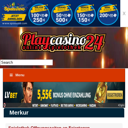
X
Menu
Merkur
Spielothek Öffnungszeiten an Feiertagen