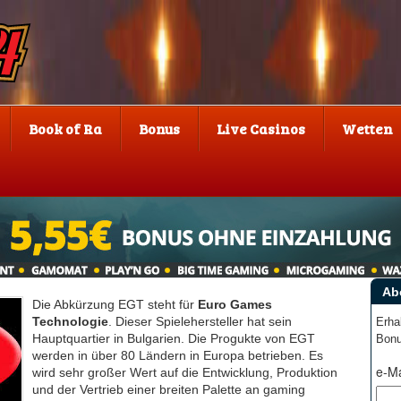
Book of Ra
Bonus
Live Casinos
Wetten
Ab
Die Abkürzung EGT steht für
Euro Games
Technologie
. Dieser Spielehersteller hat sein
Erha
Hauptquartier in Bulgarien. Die Progukte von EGT
Bonu
werden in über 80 Ländern in Europa betrieben. Es
wird sehr großer Wert auf die Entwicklung, Produktion
und der Vertrieb einer breiten Palette an gaming