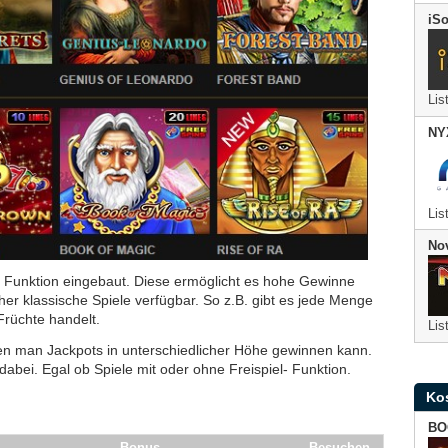
iSo
Lis
NY
Lis
No
l- Funktion eingebaut. Diese ermöglicht es hohe Gewinne
her klassische Spiele verfügbar. So z.B. gibt es jede Menge
Früchte handelt.
Lis
en man Jackpots in unterschiedlicher Höhe gewinnen kann.
bei. Egal ob Spiele mit oder ohne Freispiel- Funktion.
Ko
BO
Bonus
Besuchen