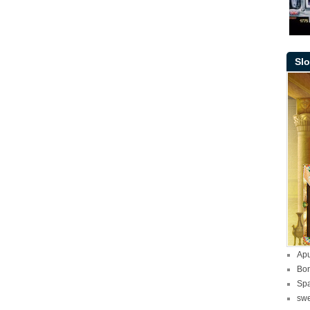
Slo
Apu
Bon
Spa
swe