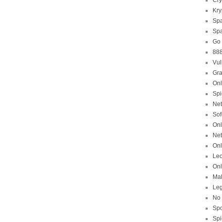
Cry
Kry
Spa
Spa
Go 
888
Vul
Gra
Onl
Spi
Net
Sof
Onl
Net
Onl
Leo
Onl
Mal
Leg
No 
Spo
Spi