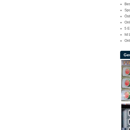
Bes
Spo
Öst
Onl
5 E
Ist
Onl
Ge