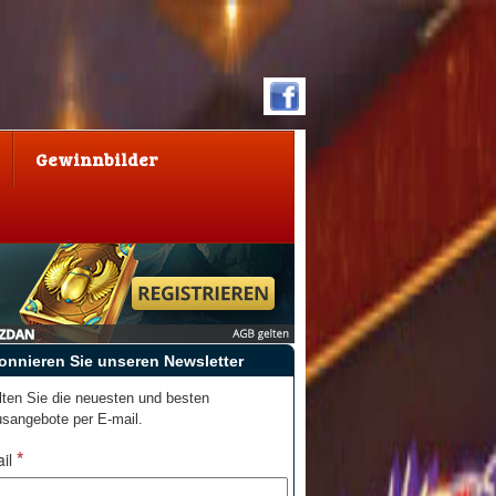
Gewinnbilder
onnieren Sie unseren Newsletter
lten Sie die neuesten und besten
sangebote per E-mail.