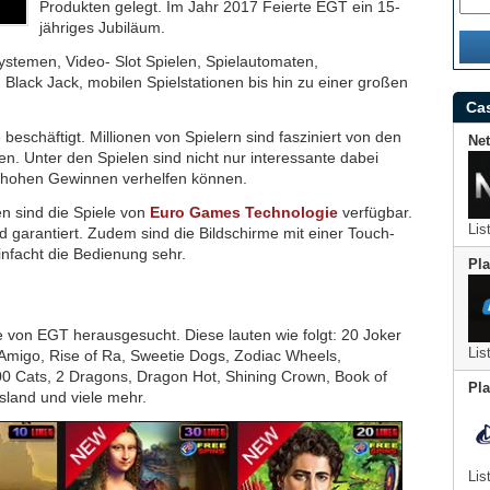
Produkten gelegt. Im Jahr 2017 Feierte EGT ein 15-
jähriges Jubiläum.
Systemen, Video- Slot Spielen, Spielautomaten,
 Black Jack, mobilen Spielstationen bis hin zu einer großen
Ca
beschäftigt. Millionen von Spielern sind fasziniert von den
Net
n. Unter den Spielen sind nicht nur interessante dabei
 hohen Gewinnen verhelfen können.
n sind die Spiele von
Euro Games Technologie
verfügbar.
Lis
d garantiert. Zudem sind die Bildschirme mit einer Touch-
infacht die Bedienung sehr.
Pla
 von EGT herausgesucht. Diese lauten wie folgt: 20 Joker
Lis
 Amigo, Rise of Ra, Sweetie Dogs, Zodiac Wheels,
00 Cats, 2 Dragons, Dragon Hot, Shining Crown, Book of
Pl
sland und viele mehr.
Lis