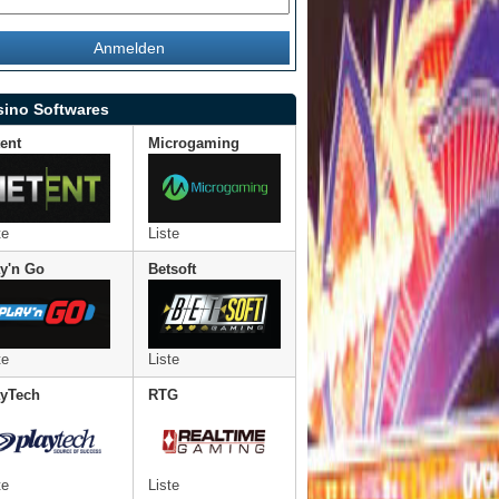
sino Softwares
ent
Microgaming
te
Liste
y'n Go
Betsoft
te
Liste
ayTech
RTG
te
Liste