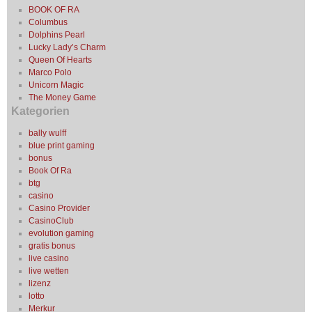
BOOK OF RA
Columbus
Dolphins Pearl
Lucky Lady’s Charm
Queen Of Hearts
Marco Polo
Unicorn Magic
The Money Game
Kategorien
bally wulff
blue print gaming
bonus
Book Of Ra
btg
casino
Casino Provider
CasinoClub
evolution gaming
gratis bonus
live casino
live wetten
lizenz
lotto
Merkur