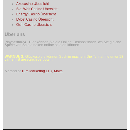
Axecasino Übersicht
Slot Wolf Casino Übersicht
Energy Casino Übersicht
LVbet Casino Übersicht
Oshi Casino Übersicht
Über uns
Playcasino24 - Hier können Sie die Online Casinos finden, wo Sie gleiche
Spiele von Spielotheken online spielen können.
WARNUNG:
Glücksspiele können Süchtig machen. Die Teilnahme unter 18
Jahren ist gesetzlich verboten.
A brand of
Tum Marketing LTD, Malta