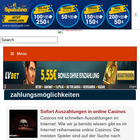
X
Menu
zahlungsmöglichkeiten
Sofort Auszahlungen in online Casinos
Casinos mit schnellen Auszahlungen im
Internet. Wie wir ja bereits wissen gibt es im
Internet reihenweise online Casinos. Die
meisten Spieler sind auf der Suche nach