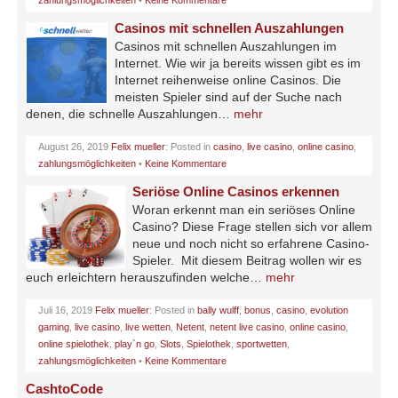
zahlungsmöglichkeiten
•
Keine Kommentare
Casinos mit schnellen Auszahlungen
Casinos mit schnellen Auszahlungen im
Internet. Wie wir ja bereits wissen gibt es im
Internet reihenweise online Casinos. Die
meisten Spieler sind auf der Suche nach
denen, die schnelle Auszahlungen…
mehr
August 26, 2019
Felix mueller
: Posted in
casino
,
live casino
,
online casino
,
zahlungsmöglichkeiten
•
Keine Kommentare
Seriöse Online Casinos erkennen
Woran erkennt man ein seriöses Online
Casino? Diese Frage stellen sich vor allem
neue und noch nicht so erfahrene Casino-
Spieler. Mit diesem Beitrag wollen wir es
euch erleichtern herauszufinden welche…
mehr
Juli 16, 2019
Felix mueller
: Posted in
bally wulff
,
bonus
,
casino
,
evolution
gaming
,
live casino
,
live wetten
,
Netent
,
netent live casino
,
online casino
,
online spielothek
,
play`n go
,
Slots
,
Spielothek
,
sportwetten
,
zahlungsmöglichkeiten
•
Keine Kommentare
CashtoCode