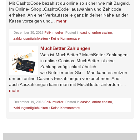
Mit CashtoCode bezahlst du online so sicher wie mit Bargeld.
Im Online- Shop „CashtoCode“ auswählen und Zahlcode
erhalten. An einer Verkaufsstelle ganz in deiner Nähe an der
Kasse vorzeigen und…
mehr
Dezember 30, 2018
Felix mueller
: Posted in
casino
,
online casino
,
zahlungsmöglichkeiten
•
Keine Kommentare
MuchBetter Zahlungen
Was ist MuchBetter? MuchBetter Zahlungen
in online Casinos. MuchBetter ist eine
Zahlungsmöglichkeit ähnlich
wie Neteller oder Skrill. Man kann es nutzen
um bei online Casinos Einzahlungen vorzunehmen. Aber
auch Auszahlungen kann man mit MuchBetter anfordern….
mehr
Dezember 19, 2018
Felix mueller
: Posted in
casino
,
online casino
,
zahlungsmöglichkeiten
•
Keine Kommentare