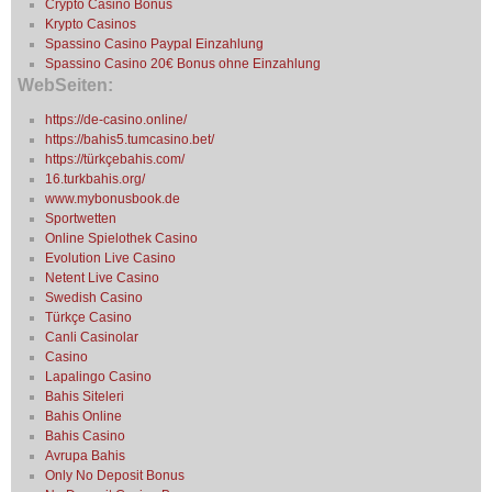
Crypto Casino Bonus
Krypto Casinos
Spassino Casino Paypal Einzahlung
Spassino Casino 20€ Bonus ohne Einzahlung
WebSeiten:
https://de-casino.online/
https://bahis5.tumcasino.bet/
https://türkçebahis.com/
16.turkbahis.org/
www.mybonusbook.de
Sportwetten
Online Spielothek Casino
Evolution Live Casino
Netent Live Casino
Swedish Casino
Türkçe Casino
Canli Casinolar
Casino
Lapalingo Casino
Bahis Siteleri
Bahis Online
Bahis Casino
Avrupa Bahis
Only No Deposit Bonus