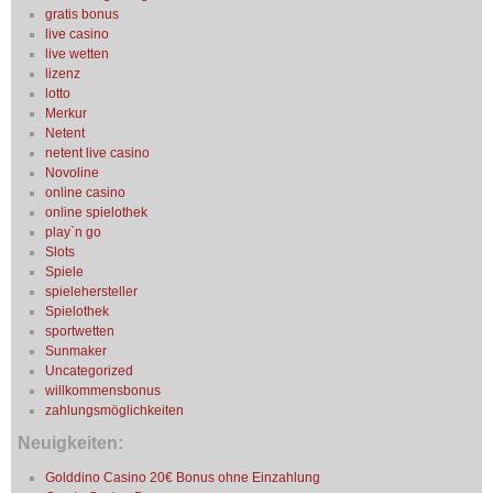
gratis bonus
live casino
live wetten
lizenz
lotto
Merkur
Netent
netent live casino
Novoline
online casino
online spielothek
play`n go
Slots
Spiele
spielehersteller
Spielothek
sportwetten
Sunmaker
Uncategorized
willkommensbonus
zahlungsmöglichkeiten
Neuigkeiten:
Golddino Casino 20€ Bonus ohne Einzahlung