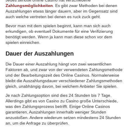
Jedes seriöse online Casino hat verschiedene
Zahlungsmöglichkeiten
. Es gibt zwar Methoden bei denen
Auszahlungen etwas länger dauern, aber im Gegensatz sind
auch welche vertreten bei denen es ruck zuck geht.
Bevor man mit dem spielen beginnt, kann man sich auch
erkundigen, ob eventuell Dokumente für eine Verifizierung
benötigt werden. Wenn ja kann man diese schon vor dem
spielen einreichen.
Dauer der Auszahlungen
Die Dauer einer Auszahlung hängt von zwei wesentlichen
Faktoren ab, und zwar von der verwendeten Zahlungsmethode
und der Bearbeitungszeit des Online Casinos. Normalerweise
bleibt die Auszahlungsdauer verschiedener Zahlungsmethoden
gleich, unabhängig davon, bei welchem Anbieter Sie spielen.
Je nach Zahlungsoption sind dies 24 Stunden bis 7 Tage.
Allerdings gibt es von Casino zu Casino große Unterschiede,
was den Zahlungsprozess betrifft. Einige Online Casinos
garantieren, Auszahlungen innerhalb weniger Stunden
anzustoßen. Andere wiederum setzen mindestens 24 Stunden
an, um die Anfrage zu überprüfen.