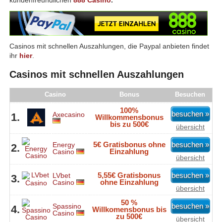
kundenfreundlichen
888 Casino
.
Casinos mit schnellen Auszahlungen, die Paypal anbieten findet
ihr
hier
.
Casinos mit schnellen Auszahlungen
Casino
Bonus
Besuchen
100%
besuchen »
Axecasino
1.
Willkommensbonus
bis zu 500€
übersicht
5€ Gratisbonus ohne
besuchen »
Energy
2.
Einzahlung
Casino
übersicht
5,55€ Gratisbonus
besuchen »
LVbet
3.
ohne Einzahlung
Casino
übersicht
50 %
besuchen »
Spassino
4.
Willkomensbonus bis
Casino
zu 500€
übersicht