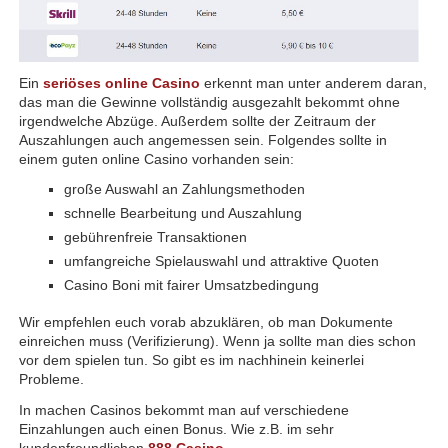
Ein
seriöses online Casino
erkennt man unter anderem daran,
das man die Gewinne vollständig ausgezahlt bekommt ohne
irgendwelche Abzüge. Außerdem sollte der Zeitraum der
Auszahlungen auch angemessen sein. Folgendes sollte in
einem guten online Casino vorhanden sein:
große Auswahl an Zahlungsmethoden
schnelle Bearbeitung und Auszahlung
gebührenfreie Transaktionen
umfangreiche Spielauswahl und attraktive Quoten
Casino Boni mit fairer Umsatzbedingung
Wir empfehlen euch vorab abzuklären, ob man Dokumente
einreichen muss (Verifizierung). Wenn ja sollte man dies schon
vor dem spielen tun. So gibt es im nachhinein keinerlei
Probleme.
In machen Casinos bekommt man auf verschiedene
Einzahlungen auch einen Bonus. Wie z.B. im sehr