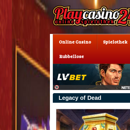
Online Casino
Spielothek
Rubbellose
Legacy of Dead