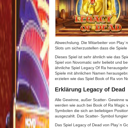
Abwechslung. Die Mitarbeiter von Play`
Slots um sicherzustellen dass die Spiel
Dieses Spiel ist sehr ähnlich wie das Spi
Spiel von Novomatic sehr beliebt und be
ähnliche Spiel Legacy Of Ra herausgebra
Spiele mit ähnlichen Namen herausgebra
erzielen wie das Spiel Book of Ra von N
Erklärung Legacy of Dead
Alle Gewinne, außer Scatter- Gewinne we
werden wie auch bei Book of Ra Magic v
Symbolen die sich an beliebigen Positio
ausgezahlt. Das Scatter- Symbol fungier
Das Spiel Legacy of Dead von Play`n Go i