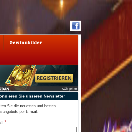
Gewinnbilder
onnieren Sie unseren Newsletter
lten Sie die neuesten und besten
sangebote per E-mail.