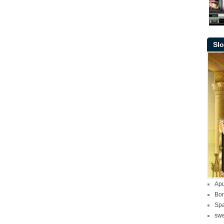
Slo
Apu
Bon
Spa
swe