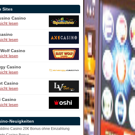
 Sites
ssino Casino
icht lesen
casino
icht lesen
 Wolf Casino
icht lesen
rgy Casino
icht lesen
et Casino
icht lesen
i Casino
icht lesen
sino-Neuigkeiten
ddino Casino 20€ Bonus ohne Einzahlung