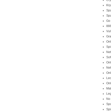
Cry
Kry
Spa
Spa
Go 
888
Vul
Gra
Onl
Spi
Net
Sof
Onl
Net
Onl
Leo
Onl
Mal
Leg
No 
Spo
Spi