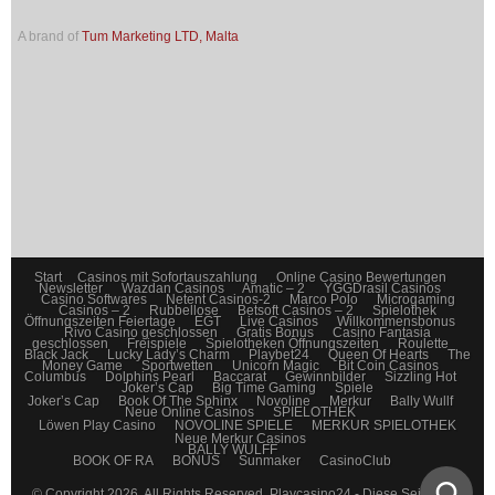
A brand of
Tum Marketing LTD, Malta
Start
Casinos mit Sofortauszahlung
Online Casino Bewertungen
Newsletter
Wazdan Casinos
Amatic – 2
YGGDrasil Casinos
Casino Softwares
Netent Casinos-2
Marco Polo
Microgaming
Casinos – 2
Rubbellose
Betsoft Casinos – 2
Spielothek
Öffnungszeiten Feiertage
EGT
Live Casinos
Willkommensbonus
Rivo Casino geschlossen
Gratis Bonus
Casino Fantasia
geschlossen
Freispiele
Spielotheken Öffnungszeiten
Roulette
Black Jack
Lucky Lady’s Charm
Playbet24
Queen Of Hearts
The
Money Game
Sportwetten
Unicorn Magic
Bit Coin Casinos
Columbus
Dolphins Pearl
Baccarat
Gewinnbilder
Sizzling Hot
Joker’s Cap
Big Time Gaming
Spiele
Joker’s Cap
Book Of The Sphinx
Novoline
Merkur
Bally Wullf
Neue Online Casinos
SPIELOTHEK
Löwen Play Casino
NOVOLINE SPIELE
MERKUR SPIELOTHEK
Neue Merkur Casinos
BALLY WULFF
BOOK OF RA
BONUS
Sunmaker
CasinoClub
© Copyright 2026. All Rights Reserved.
Playcasino24
- Diese Seite nutzt