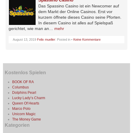
Das Spassino Casino ist ein Newcomer auf
dem Markt der Online Casinos. Erst vor
kurzem öffnete dieses Casino seine Pforten.
In diesem Casino ist alles auf Spielspaß
gerichtet, wie man an…
mehr
August 13, 2019
Felix mueller
: Posted in •
Keine Kommentare
Kostenlos Spielen
BOOK OF RA
Columbus
Dolphins Pearl
Lucky Lady’s Charm
Queen Of Hearts
Marco Polo
Unicorn Magic
The Money Game
Kategorien