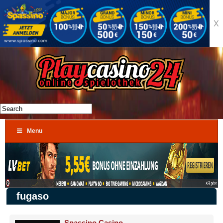
X
Menu
fugaso
Spassino Casino