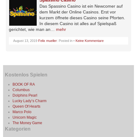
Das Spassino Casino ist ein Newcomer auf
dem Markt der Online Casinos. Erst vor
kurzem öffnete dieses Casino seine Pforten.
In diesem Casino ist alles auf Spielspaß
gerichtet, wie man an…
mehr
August 13, 2019
Felix mueller
: Posted in •
Keine Kommentare
Kostenlos Spielen
BOOK OF RA
Columbus
Dolphins Pearl
Lucky Lady’s Charm
Queen Of Hearts
Marco Polo
Unicorn Magic
The Money Game
Kategorien