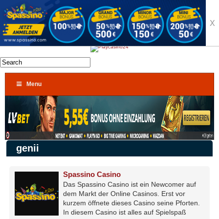
X
Menu
genii
Spassino Casino
Das Spassino Casino ist ein Newcomer auf
dem Markt der Online Casinos. Erst vor
kurzem öffnete dieses Casino seine Pforten.
In diesem Casino ist alles auf Spielspaß