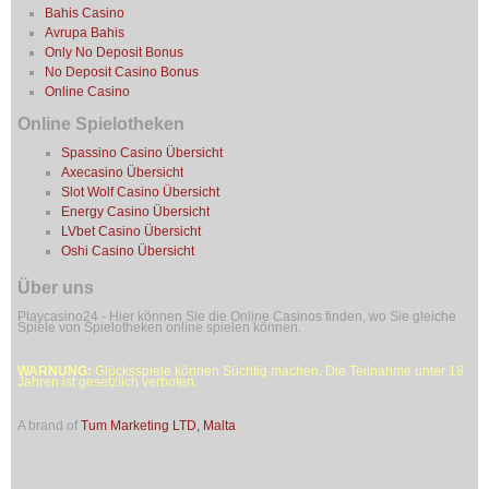
Bahis Casino
Avrupa Bahis
Only No Deposit Bonus
No Deposit Casino Bonus
Online Casino
Online Spielotheken
Spassino Casino Übersicht
Axecasino Übersicht
Slot Wolf Casino Übersicht
Energy Casino Übersicht
LVbet Casino Übersicht
Oshi Casino Übersicht
Über uns
Playcasino24 - Hier können Sie die Online Casinos finden, wo Sie gleiche
Spiele von Spielotheken online spielen können.
WARNUNG:
Glücksspiele können Süchtig machen. Die Teilnahme unter 18
Jahren ist gesetzlich verboten.
A brand of
Tum Marketing LTD, Malta