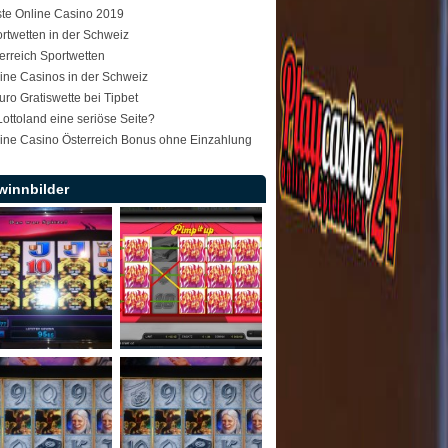
te Online Casino 2019
rtwetten in der Schweiz
erreich Sportwetten
ine Casinos in der Schweiz
uro Gratiswette bei Tipbet
 Lottoland eine seriöse Seite?
ine Casino Österreich Bonus ohne Einzahlung
winnbilder