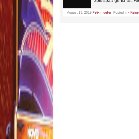
Spielspaß gerichtet, 
August 13, 2019
Felix mueller
: Posted in •
Kein