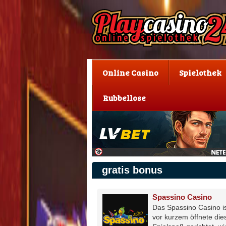
Online Casino
Spielothek
Rubbellose
gratis bonus
Spassino Casino
Das Spassino Casino i
vor kurzem öffnete dies