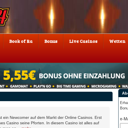
Book of Ra
Bonus
Live Casinos
Wetten
Ab
Erha
Bonu
st ein Newcomer auf dem Markt der Online Casinos. Erst
es Casino seine Pforten. In diesem Casino ist alles auf