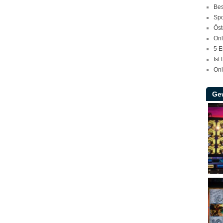
Bes
Spo
Öst
Onl
5 E
Ist
Onl
Ge