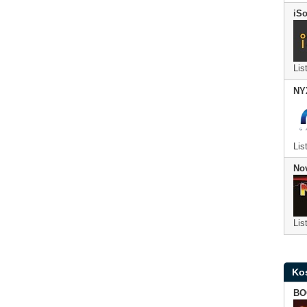
iSo
Lis
NY
Lis
No
Lis
Ko
BO