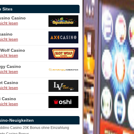
 Sites
ssino Casino
icht lesen
casino
icht lesen
 Wolf Casino
icht lesen
rgy Casino
icht lesen
et Casino
icht lesen
i Casino
icht lesen
sino-Neuigkeiten
ddino Casino 20€ Bonus ohne Einzahlung