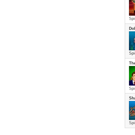
Spi
Dol
Spi
Th
Spi
Sh
Spi