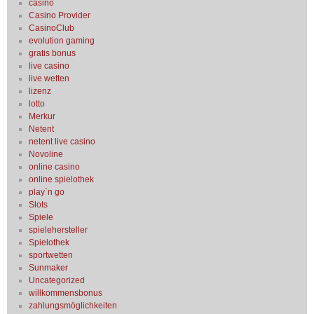
casino
Casino Provider
CasinoClub
evolution gaming
gratis bonus
live casino
live wetten
lizenz
lotto
Merkur
Netent
netent live casino
Novoline
online casino
online spielothek
play`n go
Slots
Spiele
spielehersteller
Spielothek
sportwetten
Sunmaker
Uncategorized
willkommensbonus
zahlungsmöglichkeiten