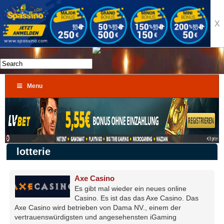
X
Menu
lotterie
Axe Casino
Es gibt mal wieder ein neues online
Casino. Es ist das das Axe Casino. Das
Axe Casino wird betrieben von Dama NV., einem der
vertrauenswürdigsten und angesehensten iGaming