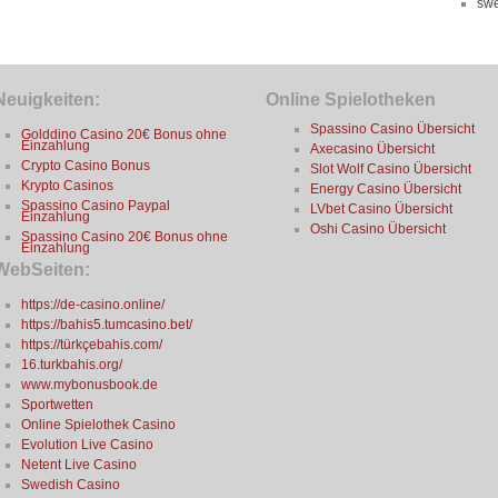
swe
Neuigkeiten:
Online Spielotheken
Spassino Casino Übersicht
Golddino Casino 20€ Bonus ohne
Einzahlung
Axecasino Übersicht
Crypto Casino Bonus
Slot Wolf Casino Übersicht
Krypto Casinos
Energy Casino Übersicht
Spassino Casino Paypal
LVbet Casino Übersicht
Einzahlung
Oshi Casino Übersicht
Spassino Casino 20€ Bonus ohne
Einzahlung
WebSeiten:
https://de-casino.online/
https://bahis5.tumcasino.bet/
https://türkçebahis.com/
16.turkbahis.org/
www.mybonusbook.de
Sportwetten
Online Spielothek Casino
Evolution Live Casino
Netent Live Casino
Swedish Casino