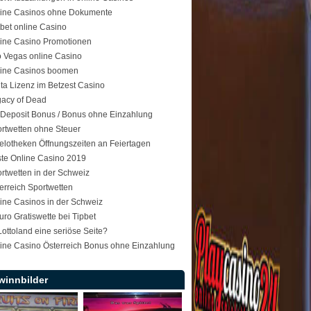
ine Casinos ohne Dokumente
bet online Casino
ine Casino Promotionen
 Vegas online Casino
ine Casinos boomen
ta Lizenz im Betzest Casino
acy of Dead
Deposit Bonus / Bonus ohne Einzahlung
rtwetten ohne Steuer
elotheken Öffnungszeiten an Feiertagen
te Online Casino 2019
rtwetten in der Schweiz
erreich Sportwetten
ine Casinos in der Schweiz
uro Gratiswette bei Tipbet
 Lottoland eine seriöse Seite?
ine Casino Österreich Bonus ohne Einzahlung
winnbilder