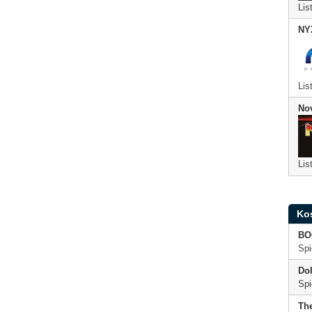
Lis
NY
Lis
No
Lis
Ko
BO
Spi
Dol
Spi
Th