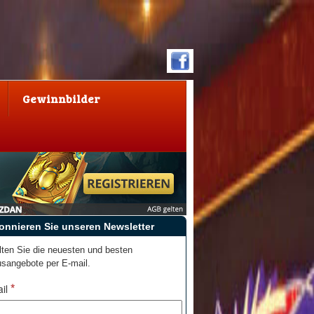
Gewinnbilder
onnieren Sie unseren Newsletter
lten Sie die neuesten und besten
sangebote per E-mail.