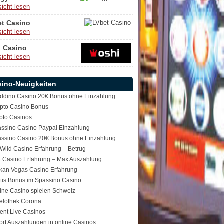
icht lesen
et Casino
icht lesen
i Casino
icht lesen
sino-Neuigkeiten
ddino Casino 20€ Bonus ohne Einzahlung
pto Casino Bonus
pto Casinos
ssino Casino Paypal Einzahlung
ssino Casino 20€ Bonus ohne Einzahlung
Wild Casino Erfahrung – Betrug
 Casino Erfahrung – Max Auszahlung
kan Vegas Casino Erfahrung
tis Bonus im Spassino Casino
ine Casino spielen Schweiz
elothek Corona
ent Live Casinos
ort Auszahlungen in online Casinos