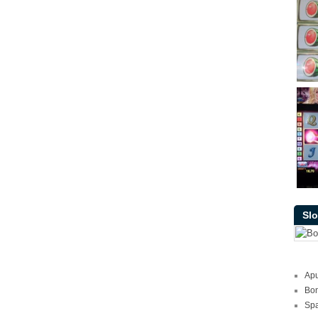
Slo
Apu
Bon
Spa