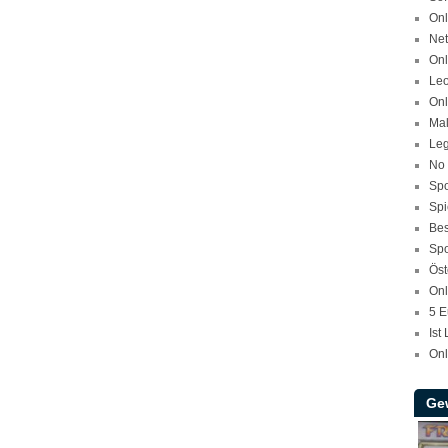
Onl
Net
Onl
Leo
Onl
Mal
Leg
No 
Spo
Spi
Bes
Spo
Öst
Onl
5 E
Ist
Onl
Ge