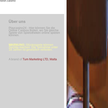
dish.casino
Über uns
Playcasino24 - Hier können Sie die
Online Casinos finden, wo Sie gleiche
Spiele von Spielotheken online spielen
können.
WARNUNG:
Glücksspiele können
Süchtig machen. Die Teilnahme unter
18 Jahren ist gesetzlich verboten.
A brand of
Tum Marketing LTD, Malta