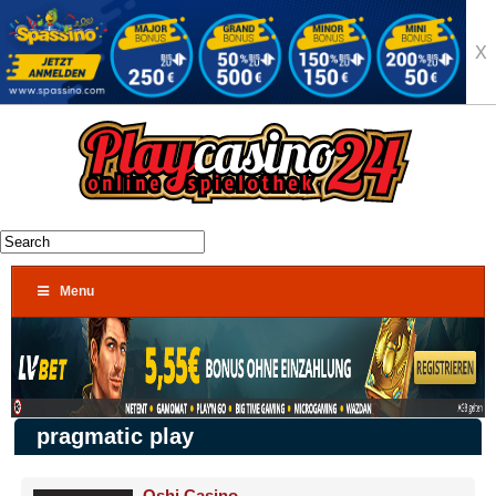
X
Menu
pragmatic play
Oshi Casino