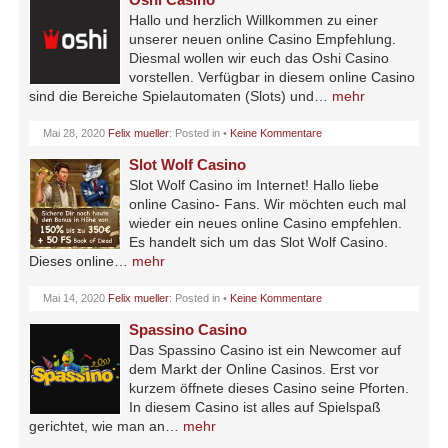
Hallo und herzlich Willkommen zu einer
unserer neuen online Casino Empfehlung.
Diesmal wollen wir euch das Oshi Casino
vorstellen. Verfügbar in diesem online Casino
sind die Bereiche Spielautomaten (Slots) und…
mehr
Mai 28, 2020
Felix mueller
: Posted in •
Keine Kommentare
Slot Wolf Casino
Slot Wolf Casino im Internet! Hallo liebe
online Casino- Fans. Wir möchten euch mal
wieder ein neues online Casino empfehlen.
Es handelt sich um das Slot Wolf Casino.
Dieses online…
mehr
Mai 14, 2020
Felix mueller
: Posted in •
Keine Kommentare
Spassino Casino
Das Spassino Casino ist ein Newcomer auf
dem Markt der Online Casinos. Erst vor
kurzem öffnete dieses Casino seine Pforten.
In diesem Casino ist alles auf Spielspaß
gerichtet, wie man an…
mehr