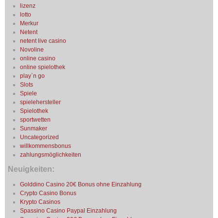
lizenz
lotto
Merkur
Netent
netent live casino
Novoline
online casino
online spielothek
play`n go
Slots
Spiele
spielehersteller
Spielothek
sportwetten
Sunmaker
Uncategorized
willkommensbonus
zahlungsmöglichkeiten
Neuigkeiten:
Golddino Casino 20€ Bonus ohne Einzahlung
Crypto Casino Bonus
Krypto Casinos
Spassino Casino Paypal Einzahlung