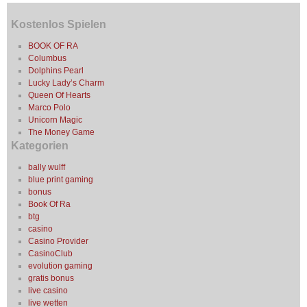
Kostenlos Spielen
BOOK OF RA
Columbus
Dolphins Pearl
Lucky Lady’s Charm
Queen Of Hearts
Marco Polo
Unicorn Magic
The Money Game
Kategorien
bally wulff
blue print gaming
bonus
Book Of Ra
btg
casino
Casino Provider
CasinoClub
evolution gaming
gratis bonus
live casino
live wetten