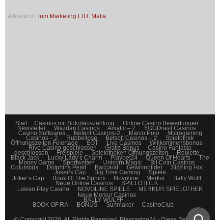
A brand of
Tum Marketing LTD, Malta
Start
Casinos mit Sofortauszahlung
Online Casino Bewertungen
Newsletter
Wazdan Casinos
Amatic – 2
YGGDrasil Casinos
Casino Softwares
Netent Casinos-2
Marco Polo
Microgaming
Casinos – 2
Rubbellose
Betsoft Casinos – 2
Spielothek
Öffnungszeiten Feiertage
EGT
Live Casinos
Willkommensbonus
Rivo Casino geschlossen
Gratis Bonus
Casino Fantasia
geschlossen
Freispiele
Spielotheken Öffnungszeiten
Roulette
Black Jack
Lucky Lady’s Charm
Playbet24
Queen Of Hearts
The
Money Game
Sportwetten
Unicorn Magic
Bit Coin Casinos
Columbus
Dolphins Pearl
Baccarat
Gewinnbilder
Sizzling Hot
Joker’s Cap
Big Time Gaming
Spiele
Joker’s Cap
Book Of The Sphinx
Novoline
Merkur
Bally Wullf
Neue Online Casinos
SPIELOTHEK
Löwen Play Casino
NOVOLINE SPIELE
MERKUR SPIELOTHEK
Neue Merkur Casinos
BALLY WULFF
BOOK OF RA
BONUS
Sunmaker
CasinoClub
© Copyright 2026. All Rights Reserved.
Playcasino24
- Diese Seite nutzt