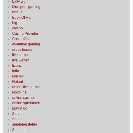
bally wulff
blue print gaming
bonus
Book Of Ra
btg
casino
Casino Provider
CasinoClub
evolution gaming
gratis bonus
live casino
live wetten
lizenz
lotto
Merkur
Netent
netent live casino
Novoline
online casino
online spielothek
play`n go
Slots
Spiele
spielehersteller
Spielothek