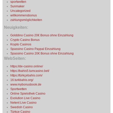
sportwetten
Sunmaker
Uncategorized
willkommensbonus
zahlungsmöglichkeiten
Neuigkeiten:
Golddino Casino 20€ Bonus ohne Einzahlung
Crypto Casino Bonus
Krypto Casinos
Spassino Casino Paypal Einzahlung
Spassino Casino 20€ Bonus ohne Einzahlung
WebSeiten:
https://de-casino.online/
https://bahis5.tumcasino.bet/
https://türkçebahis.com/
16.turkbahis.org/
www.mybonusbook.de
Sportwetten
Online Spielothek Casino
Evolution Live Casino
Netent Live Casino
Swedish Casino
Türkçe Casino