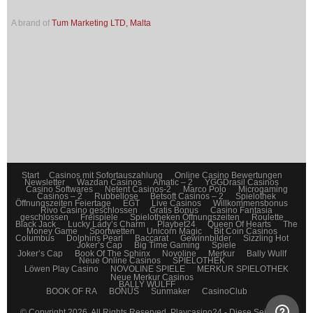
A brand of
Tum Marketing LTD, Malta
Start
Casinos mit Sofortauszahlung
Online Casino Bewertungen
Newsletter
Wazdan Casinos
Amatic – 2
YGGDrasil Casinos
Casino Softwares
Netent Casinos-2
Marco Polo
Microgaming
Casinos – 2
Rubbellose
Betsoft Casinos – 2
Spielothek
Öffnungszeiten Feiertage
EGT
Live Casinos
Willkommensbonus
Rivo Casino geschlossen
Gratis Bonus
Casino Fantasia
geschlossen
Freispiele
Spielotheken Öffnungszeiten
Roulette
Black Jack
Lucky Lady’s Charm
Playbet24
Queen Of Hearts
The
Money Game
Sportwetten
Unicorn Magic
Bit Coin Casinos
Columbus
Dolphins Pearl
Baccarat
Gewinnbilder
Sizzling Hot
Joker’s Cap
Big Time Gaming
Spiele
Joker’s Cap
Book Of The Sphinx
Novoline
Merkur
Bally Wullf
Neue Online Casinos
SPIELOTHEK
Löwen Play Casino
NOVOLINE SPIELE
MERKUR SPIELOTHEK
Neue Merkur Casinos
BALLY WULFF
BOOK OF RA
BONUS
Sunmaker
CasinoClub
© Copyright 2026. All Rights Reserved.
Playcasino24
- Diese Seite nutzt