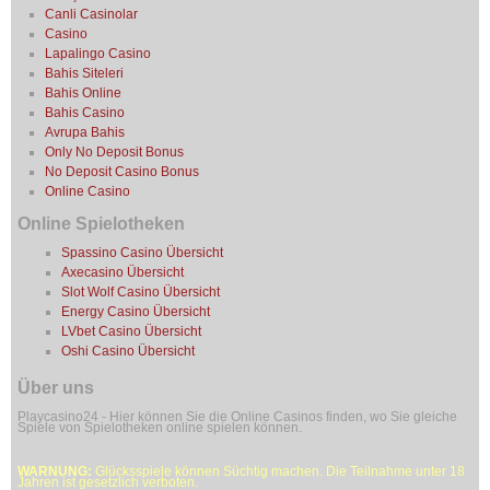
Canli Casinolar
Casino
Lapalingo Casino
Bahis Siteleri
Bahis Online
Bahis Casino
Avrupa Bahis
Only No Deposit Bonus
No Deposit Casino Bonus
Online Casino
Online Spielotheken
Spassino Casino Übersicht
Axecasino Übersicht
Slot Wolf Casino Übersicht
Energy Casino Übersicht
LVbet Casino Übersicht
Oshi Casino Übersicht
Über uns
Playcasino24 - Hier können Sie die Online Casinos finden, wo Sie gleiche
Spiele von Spielotheken online spielen können.
WARNUNG:
Glücksspiele können Süchtig machen. Die Teilnahme unter 18
Jahren ist gesetzlich verboten.