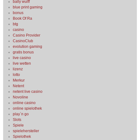
bally wulff
blue print gaming
bonus
Book Of Ra
btg
casino
Casino Provider
CasinoClub
evolution gaming
gratis bonus
live casino
live wetten
lizenz
lotto
Merkur
Netent
netent live casino
Novoline
online casino
online spielothek
play`n go
Slots
Spiele
spielehersteller
Spielothek