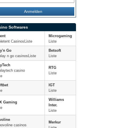
sino Softwares
ent
Microgaming
Liste
Liste
y'n Go
Betsoft
Liste
Liste
ayTech
RTG
Liste
te
ftbet
IGT
te
Liste
Williams
X Gaming
Inter.
te
Liste
voline
Merkur
Liste