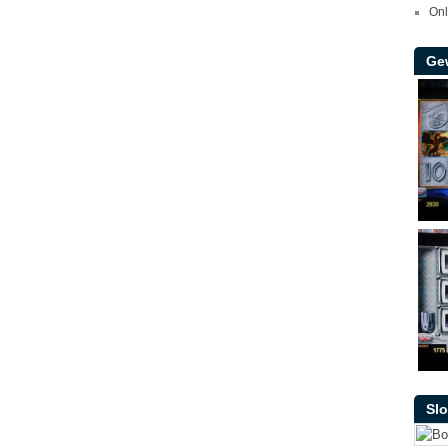
Onl
Ge
Slo