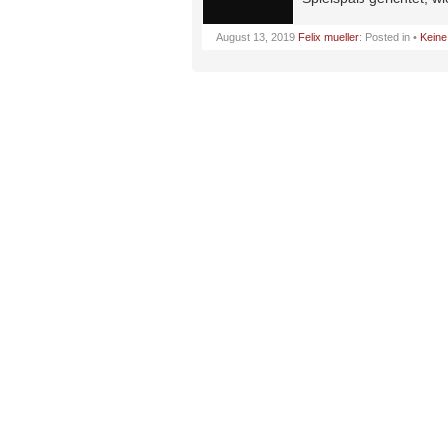
August 13, 2019
Felix mueller
: Posted in •
Kein