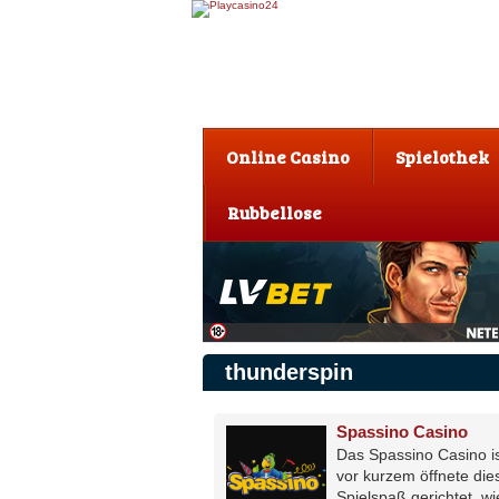
Online Casino
Spielothek
Rubbellose
thunderspin
Spassino Casino
Das Spassino Casino i
vor kurzem öffnete dies
Spielspaß gerichtet, 