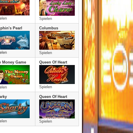
elen
Spielen
phin's Pearl
Columbus
elen
Spielen
e Money Game
Queen Of Heart
Spielen
elen
arky
Queen Of Heart
elen
Spielen