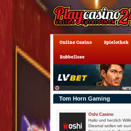
Online Casino
Spielothek
Rubbellose
Tom Horn Gaming
Oshi Casino
Hallo und herzlich Wi
Diesmal wollen wir euc