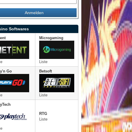
sino Softwares
ent
Microgaming
te
Liste
y'n Go
Betsoft
te
Liste
ayTech
RTG
Liste
te