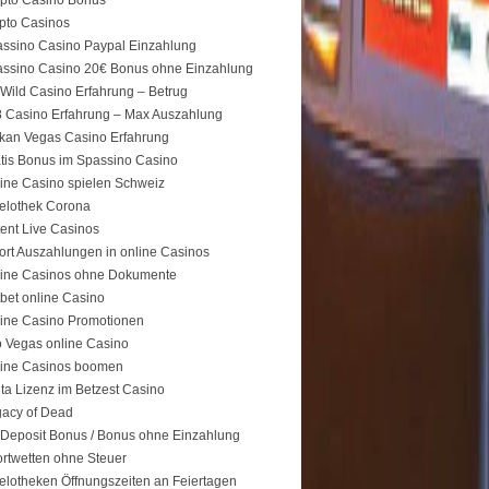
pto Casino Bonus
pto Casinos
ssino Casino Paypal Einzahlung
ssino Casino 20€ Bonus ohne Einzahlung
Wild Casino Erfahrung – Betrug
 Casino Erfahrung – Max Auszahlung
kan Vegas Casino Erfahrung
tis Bonus im Spassino Casino
ine Casino spielen Schweiz
elothek Corona
ent Live Casinos
ort Auszahlungen in online Casinos
ine Casinos ohne Dokumente
bet online Casino
ine Casino Promotionen
 Vegas online Casino
ine Casinos boomen
ta Lizenz im Betzest Casino
acy of Dead
Deposit Bonus / Bonus ohne Einzahlung
rtwetten ohne Steuer
elotheken Öffnungszeiten an Feiertagen