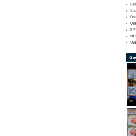
Bes
Spo
Öst
Onl
5 E
Ist
Onl
Ge