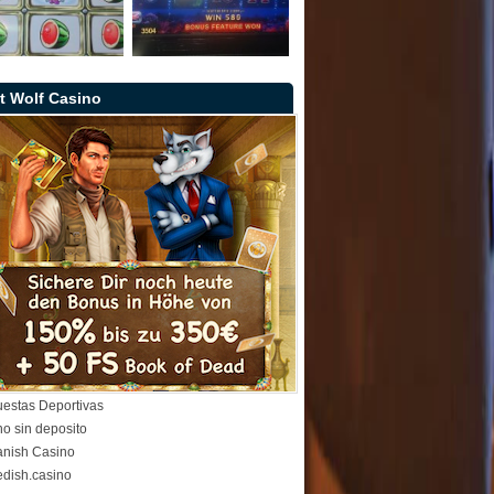
t Wolf Casino
estas Deportivas
o sin deposito
nish Casino
dish.casino