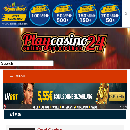
X
Menu
visa
Oshi Casino