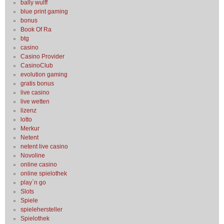
bally wulff
blue print gaming
bonus
Book Of Ra
btg
casino
Casino Provider
CasinoClub
evolution gaming
gratis bonus
live casino
live wetten
lizenz
lotto
Merkur
Netent
netent live casino
Novoline
online casino
online spielothek
play`n go
Slots
Spiele
spielehersteller
Spielothek