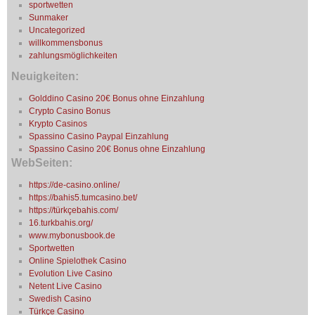
sportwetten
Sunmaker
Uncategorized
willkommensbonus
zahlungsmöglichkeiten
Neuigkeiten:
Golddino Casino 20€ Bonus ohne Einzahlung
Crypto Casino Bonus
Krypto Casinos
Spassino Casino Paypal Einzahlung
Spassino Casino 20€ Bonus ohne Einzahlung
WebSeiten:
https://de-casino.online/
https://bahis5.tumcasino.bet/
https://türkçebahis.com/
16.turkbahis.org/
www.mybonusbook.de
Sportwetten
Online Spielothek Casino
Evolution Live Casino
Netent Live Casino
Swedish Casino
Türkçe Casino