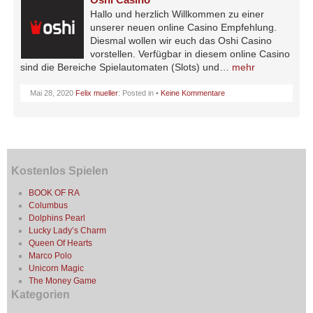
Hallo und herzlich Willkommen zu einer
unserer neuen online Casino Empfehlung.
Diesmal wollen wir euch das Oshi Casino
vorstellen. Verfügbar in diesem online Casino
sind die Bereiche Spielautomaten (Slots) und…
mehr
Mai 28, 2020
Felix mueller
: Posted in •
Keine Kommentare
Kostenlos Spielen
BOOK OF RA
Columbus
Dolphins Pearl
Lucky Lady’s Charm
Queen Of Hearts
Marco Polo
Unicorn Magic
The Money Game
Kategorien