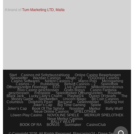
A brand of
Tum Marketing LTD, Malta
Start
Casinos mit Sofortauszahlung
Online Casino Bewertungen
Newsletter
Wazdan Casinos
Amatic – 2
YGGDrasil Casinos
Casino Softwares
Netent Casinos-2
Marco Polo
Microgaming
Casinos – 2
Rubbellose
Betsoft Casinos – 2
Spielothek
Öffnungszeiten Feiertage
EGT
Live Casinos
Willkommensbonus
Rivo Casino geschlossen
Gratis Bonus
Casino Fantasia
geschlossen
Freispiele
Spielotheken Öffnungszeiten
Roulette
Black Jack
Lucky Lady’s Charm
Playbet24
Queen Of Hearts
The
Money Game
Sportwetten
Unicorn Magic
Bit Coin Casinos
Columbus
Dolphins Pearl
Baccarat
Gewinnbilder
Sizzling Hot
Joker’s Cap
Big Time Gaming
Spiele
Joker’s Cap
Book Of The Sphinx
Novoline
Merkur
Bally Wullf
Neue Online Casinos
SPIELOTHEK
Löwen Play Casino
NOVOLINE SPIELE
MERKUR SPIELOTHEK
Neue Merkur Casinos
BALLY WULFF
BOOK OF RA
BONUS
Sunmaker
CasinoClub
© Copyright 2026. All Rights Reserved.
Playcasino24
- Diese Seite nutzt