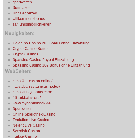
sportwetten
Sunmaker
Uncategorized
willkommensbonus
zahlungsmöglichkeiten
Neuigkeiten:
Golddino Casino 20€ Bonus ohne Einzahlung
Crypto Casino Bonus
Krypto Casinos
Spassino Casino Paypal Einzahlung
Spassino Casino 20€ Bonus ohne Einzahlung
WebSeiten:
https://de-casino.online/
https://bahis5.tumcasino.bet/
https://türkçebahis.com/
16.turkbahis.org/
www.mybonusbook.de
Sportwetten
Online Spielothek Casino
Evolution Live Casino
Netent Live Casino
Swedish Casino
Türkçe Casino