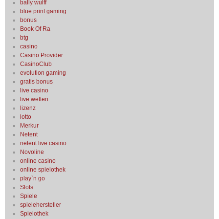
bally wulff
blue print gaming
bonus
Book Of Ra
btg
casino
Casino Provider
CasinoClub
evolution gaming
gratis bonus
live casino
live wetten
lizenz
lotto
Merkur
Netent
netent live casino
Novoline
online casino
online spielothek
play`n go
Slots
Spiele
spielehersteller
Spielothek