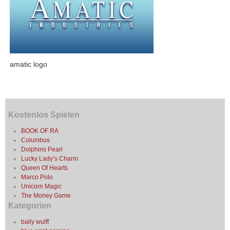
amatic logo
Kostenlos Spielen
BOOK OF RA
Columbus
Dolphins Pearl
Lucky Lady’s Charm
Queen Of Hearts
Marco Polo
Unicorn Magic
The Money Game
Kategorien
bally wulff