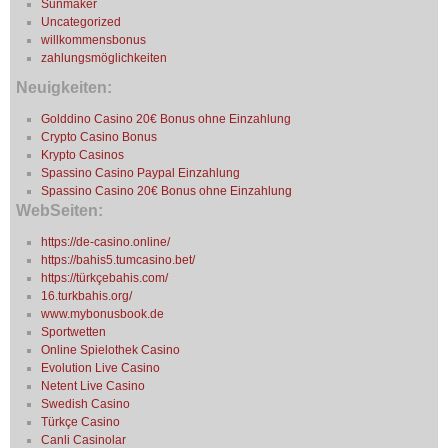
Sunmaker
Uncategorized
willkommensbonus
zahlungsmöglichkeiten
Neuigkeiten:
Golddino Casino 20€ Bonus ohne Einzahlung
Crypto Casino Bonus
Krypto Casinos
Spassino Casino Paypal Einzahlung
Spassino Casino 20€ Bonus ohne Einzahlung
WebSeiten:
https://de-casino.online/
https://bahis5.tumcasino.bet/
https://türkçebahis.com/
16.turkbahis.org/
www.mybonusbook.de
Sportwetten
Online Spielothek Casino
Evolution Live Casino
Netent Live Casino
Swedish Casino
Türkçe Casino
Canli Casinolar