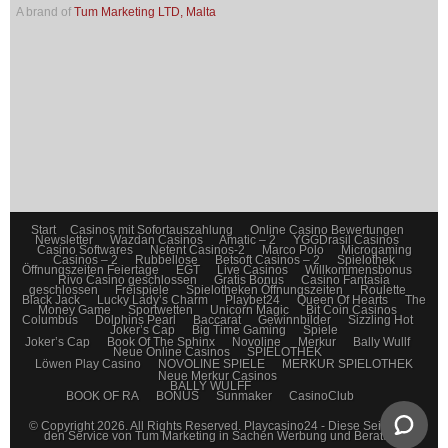
A brand of
Tum Marketing LTD, Malta
Start
Casinos mit Sofortauszahlung
Online Casino Bewertungen
Newsletter
Wazdan Casinos
Amatic – 2
YGGDrasil Casinos
Casino Softwares
Netent Casinos-2
Marco Polo
Microgaming
Casinos – 2
Rubbellose
Betsoft Casinos – 2
Spielothek
Öffnungszeiten Feiertage
EGT
Live Casinos
Willkommensbonus
Rivo Casino geschlossen
Gratis Bonus
Casino Fantasia
geschlossen
Freispiele
Spielotheken Öffnungszeiten
Roulette
Black Jack
Lucky Lady’s Charm
Playbet24
Queen Of Hearts
The
Money Game
Sportwetten
Unicorn Magic
Bit Coin Casinos
Columbus
Dolphins Pearl
Baccarat
Gewinnbilder
Sizzling Hot
Joker’s Cap
Big Time Gaming
Spiele
Joker’s Cap
Book Of The Sphinx
Novoline
Merkur
Bally Wullf
Neue Online Casinos
SPIELOTHEK
Löwen Play Casino
NOVOLINE SPIELE
MERKUR SPIELOTHEK
Neue Merkur Casinos
BALLY WULFF
BOOK OF RA
BONUS
Sunmaker
CasinoClub
© Copyright 2026. All Rights Reserved.
Playcasino24
- Diese Seite nutzt
den Service von
Tum Marketing
in Sachen Werbung und Beratung