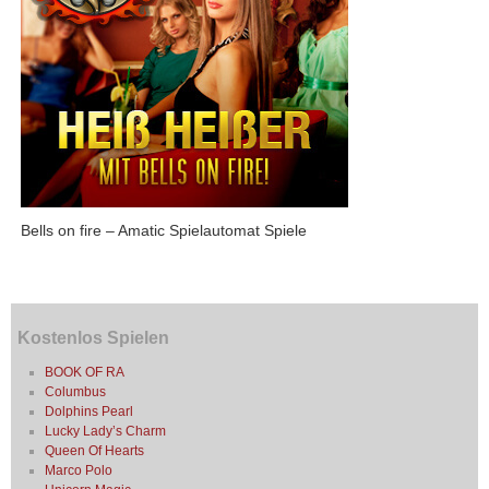
Bells on fire – Amatic Spielautomat Spiele
Kostenlos Spielen
BOOK OF RA
Columbus
Dolphins Pearl
Lucky Lady’s Charm
Queen Of Hearts
Marco Polo