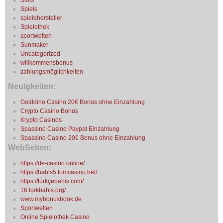
Slots
Spiele
spielehersteller
Spielothek
sportwetten
Sunmaker
Uncategorized
willkommensbonus
zahlungsmöglichkeiten
Neuigkeiten:
Golddino Casino 20€ Bonus ohne Einzahlung
Crypto Casino Bonus
Krypto Casinos
Spassino Casino Paypal Einzahlung
Spassino Casino 20€ Bonus ohne Einzahlung
WebSeiten:
https://de-casino.online/
https://bahis5.tumcasino.bet/
https://türkçebahis.com/
16.turkbahis.org/
www.mybonusbook.de
Sportwetten
Online Spielothek Casino