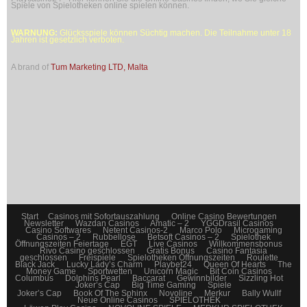
Spiele von Spielotheken online spielen können.
WARNUNG:
Glücksspiele können Süchtig machen. Die Teilnahme unter 18
Jahren ist gesetzlich verboten.
A brand of
Tum Marketing LTD, Malta
Start
Casinos mit Sofortauszahlung
Online Casino Bewertungen
Newsletter
Wazdan Casinos
Amatic – 2
YGGDrasil Casinos
Casino Softwares
Netent Casinos-2
Marco Polo
Microgaming
Casinos – 2
Rubbellose
Betsoft Casinos – 2
Spielothek
Öffnungszeiten Feiertage
EGT
Live Casinos
Willkommensbonus
Rivo Casino geschlossen
Gratis Bonus
Casino Fantasia
geschlossen
Freispiele
Spielotheken Öffnungszeiten
Roulette
Black Jack
Lucky Lady’s Charm
Playbet24
Queen Of Hearts
The
Money Game
Sportwetten
Unicorn Magic
Bit Coin Casinos
Columbus
Dolphins Pearl
Baccarat
Gewinnbilder
Sizzling Hot
Joker’s Cap
Big Time Gaming
Spiele
Joker’s Cap
Book Of The Sphinx
Novoline
Merkur
Bally Wullf
Neue Online Casinos
SPIELOTHEK