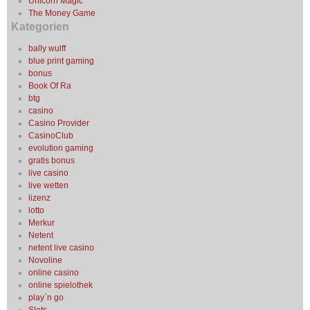
Unicorn Magic
The Money Game
Kategorien
bally wulff
blue print gaming
bonus
Book Of Ra
btg
casino
Casino Provider
CasinoClub
evolution gaming
gratis bonus
live casino
live wetten
lizenz
lotto
Merkur
Netent
netent live casino
Novoline
online casino
online spielothek
play`n go