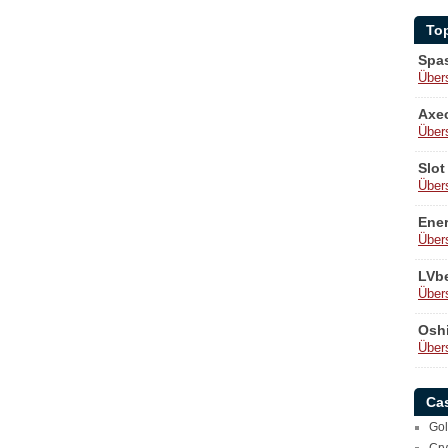
Top
Spa
Übers
Axe
Übers
Slot
Übers
Ene
Übers
LVb
Übers
Osh
Übers
Ca
Gol