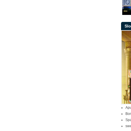
Slo
Apu
Bon
Spa
swe