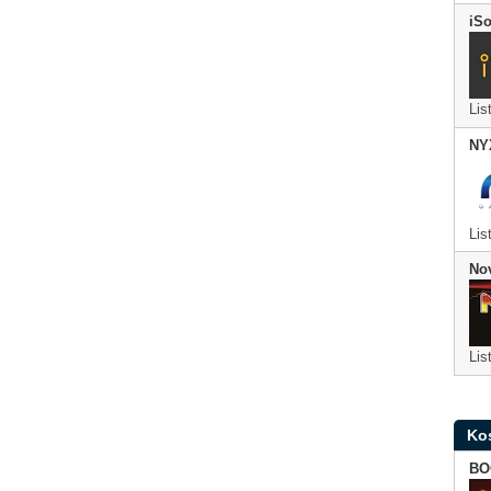
iSo
Lis
NY
Lis
No
Lis
Ko
BO