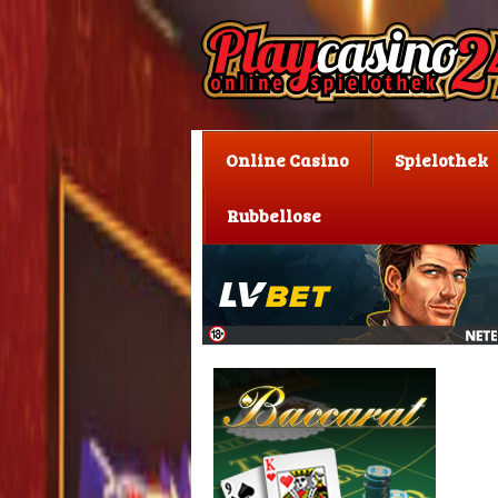
Online Casino
Spielothek
Rubbellose