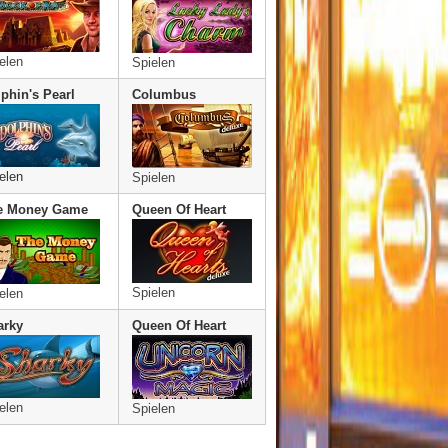
elen
Spielen
phin's Pearl
Columbus
elen
Spielen
e Money Game
Queen Of Heart
Spielen
elen
arky
Queen Of Heart
elen
Spielen