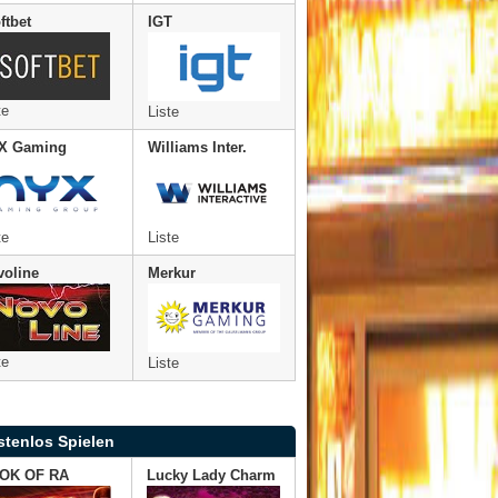
ftbet
IGT
te
Liste
X Gaming
Williams Inter.
te
Liste
voline
Merkur
te
Liste
stenlos Spielen
OK OF RA
Lucky Lady Charm