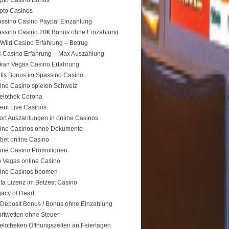
pto Casino Bonus
pto Casinos
ssino Casino Paypal Einzahlung
ssino Casino 20€ Bonus ohne Einzahlung
Wild Casino Erfahrung – Betrug
 Casino Erfahrung – Max Auszahlung
kan Vegas Casino Erfahrung
tis Bonus im Spassino Casino
ine Casino spielen Schweiz
elothek Corona
ent Live Casinos
ort Auszahlungen in online Casinos
ine Casinos ohne Dokumente
bet online Casino
ine Casino Promotionen
 Vegas online Casino
ine Casinos boomen
ta Lizenz im Betzest Casino
acy of Dead
Deposit Bonus / Bonus ohne Einzahlung
rtwetten ohne Steuer
elotheken Öffnungszeiten an Feiertagen