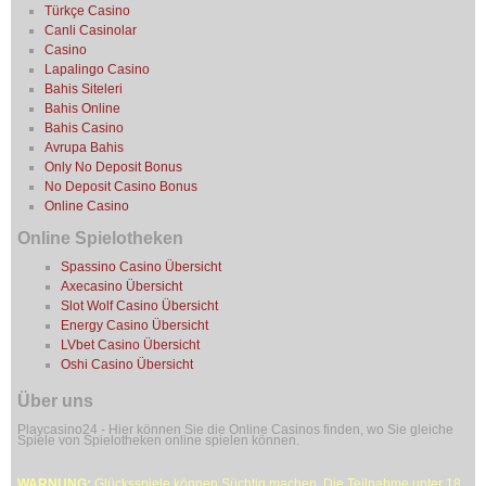
Türkçe Casino
Canli Casinolar
Casino
Lapalingo Casino
Bahis Siteleri
Bahis Online
Bahis Casino
Avrupa Bahis
Only No Deposit Bonus
No Deposit Casino Bonus
Online Casino
Online Spielotheken
Spassino Casino Übersicht
Axecasino Übersicht
Slot Wolf Casino Übersicht
Energy Casino Übersicht
LVbet Casino Übersicht
Oshi Casino Übersicht
Über uns
Playcasino24 - Hier können Sie die Online Casinos finden, wo Sie gleiche
Spiele von Spielotheken online spielen können.
WARNUNG:
Glücksspiele können Süchtig machen. Die Teilnahme unter 18