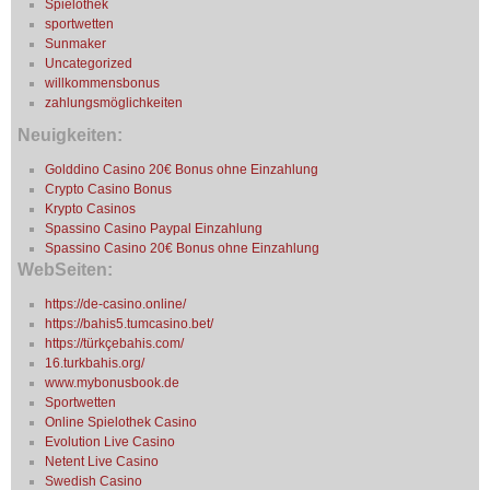
Spielothek
sportwetten
Sunmaker
Uncategorized
willkommensbonus
zahlungsmöglichkeiten
Neuigkeiten:
Golddino Casino 20€ Bonus ohne Einzahlung
Crypto Casino Bonus
Krypto Casinos
Spassino Casino Paypal Einzahlung
Spassino Casino 20€ Bonus ohne Einzahlung
WebSeiten:
https://de-casino.online/
https://bahis5.tumcasino.bet/
https://türkçebahis.com/
16.turkbahis.org/
www.mybonusbook.de
Sportwetten
Online Spielothek Casino
Evolution Live Casino
Netent Live Casino
Swedish Casino