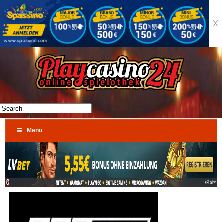
X
Menu