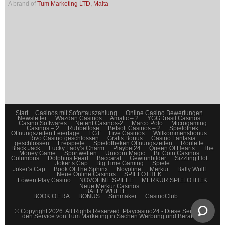
A brand of
Tum Marketing LTD, Malta
Start
Casinos mit Sofortauszahlung
Online Casino Bewertungen
Newsletter
Wazdan Casinos
Amatic – 2
YGGDrasil Casinos
Casino Softwares
Netent Casinos-2
Marco Polo
Microgaming
Casinos – 2
Rubbellose
Betsoft Casinos – 2
Spielothek
Öffnungszeiten Feiertage
EGT
Live Casinos
Willkommensbonus
Rivo Casino geschlossen
Gratis Bonus
Casino Fantasia
geschlossen
Freispiele
Spielotheken Öffnungszeiten
Roulette
Black Jack
Lucky Lady’s Charm
Playbet24
Queen Of Hearts
The
Money Game
Sportwetten
Unicorn Magic
Bit Coin Casinos
Columbus
Dolphins Pearl
Baccarat
Gewinnbilder
Sizzling Hot
Joker’s Cap
Big Time Gaming
Spiele
Joker’s Cap
Book Of The Sphinx
Novoline
Merkur
Bally Wullf
Neue Online Casinos
SPIELOTHEK
Löwen Play Casino
NOVOLINE SPIELE
MERKUR SPIELOTHEK
Neue Merkur Casinos
BALLY WULFF
BOOK OF RA
BONUS
Sunmaker
CasinoClub
© Copyright 2026. All Rights Reserved.
Playcasino24
- Diese Seite nutzt
den Service von
Tum Marketing
in Sachen Werbung und Beratung