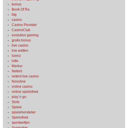
bonus
Book Of Ra
btg
casino
Casino Provider
CasinoClub
evolution gaming
gratis bonus
live casino
live wetten
lizenz
lotto
Merkur
Netent
netent live casino
Novoline
online casino
online spielothek
play`n go
Slots
Spiele
spielehersteller
Spielothek
sportwetten
Sunmaker