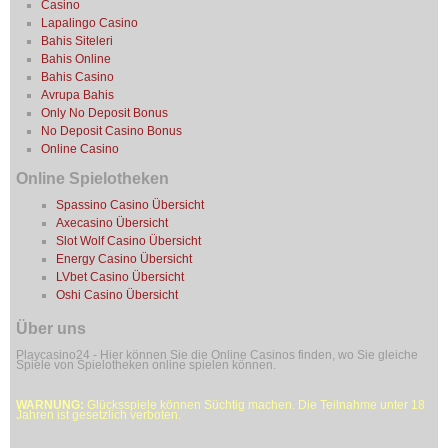
Casino
Lapalingo Casino
Bahis Siteleri
Bahis Online
Bahis Casino
Avrupa Bahis
Only No Deposit Bonus
No Deposit Casino Bonus
Online Casino
Online Spielotheken
Spassino Casino Übersicht
Axecasino Übersicht
Slot Wolf Casino Übersicht
Energy Casino Übersicht
LVbet Casino Übersicht
Oshi Casino Übersicht
Über uns
Playcasino24 - Hier können Sie die Online Casinos finden, wo Sie gleiche
Spiele von Spielotheken online spielen können.
WARNUNG:
Glücksspiele können Süchtig machen. Die Teilnahme unter 18
Jahren ist gesetzlich verboten.