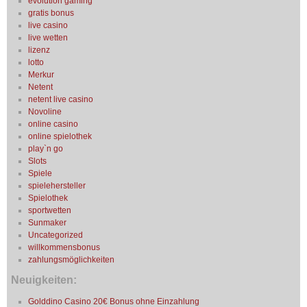
evolution gaming
gratis bonus
live casino
live wetten
lizenz
lotto
Merkur
Netent
netent live casino
Novoline
online casino
online spielothek
play`n go
Slots
Spiele
spielehersteller
Spielothek
sportwetten
Sunmaker
Uncategorized
willkommensbonus
zahlungsmöglichkeiten
Neuigkeiten:
Golddino Casino 20€ Bonus ohne Einzahlung