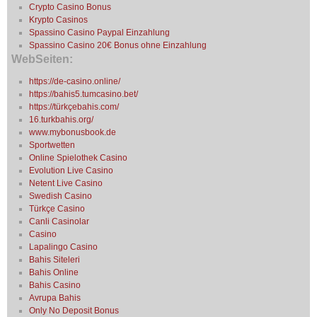
Crypto Casino Bonus
Krypto Casinos
Spassino Casino Paypal Einzahlung
Spassino Casino 20€ Bonus ohne Einzahlung
WebSeiten:
https://de-casino.online/
https://bahis5.tumcasino.bet/
https://türkçebahis.com/
16.turkbahis.org/
www.mybonusbook.de
Sportwetten
Online Spielothek Casino
Evolution Live Casino
Netent Live Casino
Swedish Casino
Türkçe Casino
Canli Casinolar
Casino
Lapalingo Casino
Bahis Siteleri
Bahis Online
Bahis Casino
Avrupa Bahis
Only No Deposit Bonus