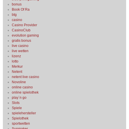
bonus
Book Of Ra
btg
casino
Casino Provider
CasinoClub
evolution gaming
gratis bonus
live casino
live wetten
lizenz
lotto
Merkur
Netent
netent live casino
Novoline
online casino
online spielothek
play`n go
Slots
Spiele
spielehersteller
Spielothek
sportwetten
Sunmaker