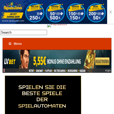
X
Menu