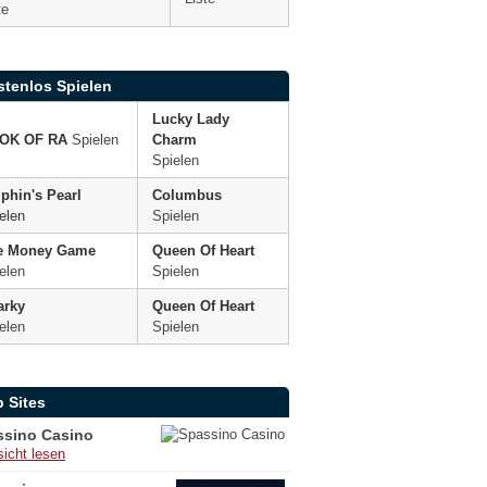
te
stenlos Spielen
Lucky Lady
OK OF RA
Spielen
Charm
Spielen
phin's Pearl
Columbus
elen
Spielen
e Money Game
Queen Of Heart
elen
Spielen
arky
Queen Of Heart
elen
Spielen
 Sites
ssino Casino
icht lesen