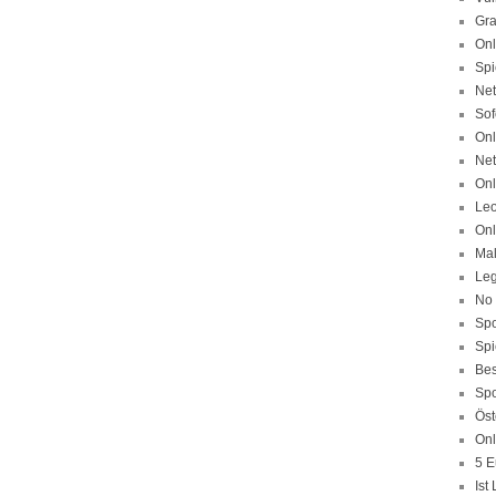
Gra
Onl
Spi
Net
Sof
Onl
Net
Onl
Leo
Onl
Mal
Leg
No 
Spo
Spi
Bes
Spo
Öst
Onl
5 E
Ist