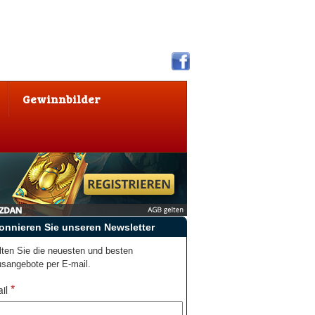
Gewinnbilder
onnieren Sie unseren Newsletter
lten Sie die neuesten und besten
sangebote per E-mail.