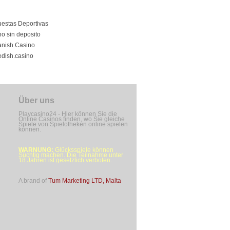
estas Deportivas
o sin deposito
nish Casino
dish.casino
Über uns
Playcasino24 - Hier können Sie die
Online Casinos finden, wo Sie gleiche
Spiele von Spielotheken online spielen
können.
WARNUNG:
Glücksspiele können
Süchtig machen. Die Teilnahme unter
18 Jahren ist gesetzlich verboten.
A brand of
Tum Marketing LTD, Malta