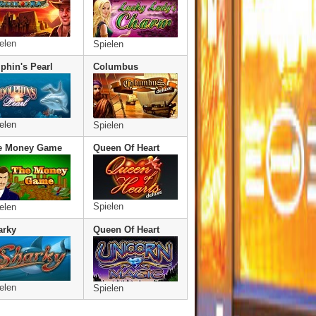
elen
Spielen
phin's Pearl
Columbus
elen
Spielen
e Money Game
Queen Of Heart
Spielen
elen
arky
Queen Of Heart
elen
Spielen