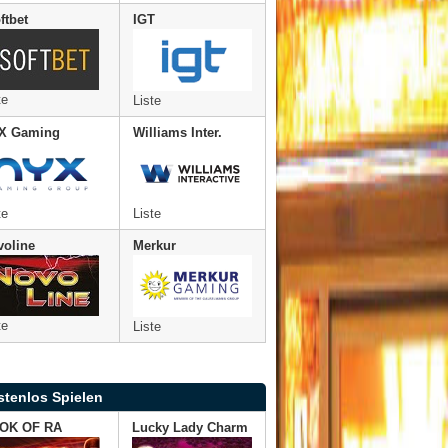
ftbet
IGT
te
Liste
X Gaming
Williams Inter.
te
Liste
voline
Merkur
te
Liste
stenlos Spielen
OK OF RA
Lucky Lady Charm