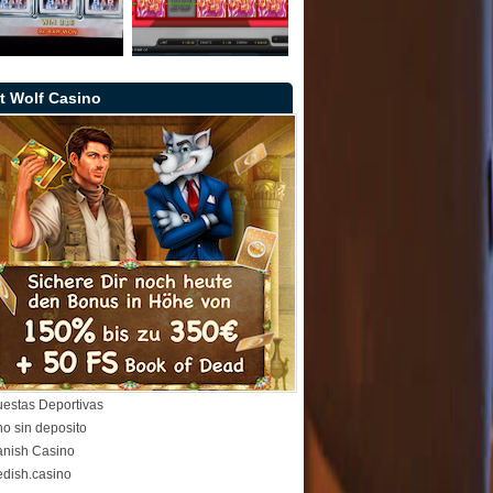
t Wolf Casino
estas Deportivas
o sin deposito
nish Casino
dish.casino