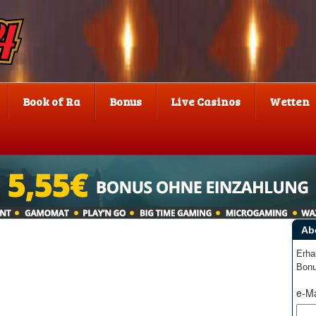
Book of Ra
Bonus
Live Casinos
Wetten
Ab
Erha
Bonu