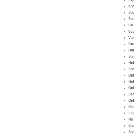
Cry
Kry
Spa
Spa
Go 
888
Vul
Gra
Onl
Spi
Net
Sof
Onl
Net
Onl
Leo
Onl
Mal
Leg
No 
Spo
Spi