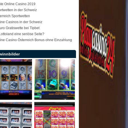
te Online Casino 2019
rtwetten in der Schweiz
erreich Sportwetten
ine Casinos in der Schweiz
uro Gratiswette bei Tipbet
 Lottoland eine seriöse Seite?
ine Casino Österreich Bonus ohne Einzahlung
winnbilder