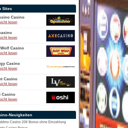
 Sites
ssino Casino
icht lesen
casino
icht lesen
 Wolf Casino
icht lesen
rgy Casino
icht lesen
et Casino
icht lesen
i Casino
icht lesen
sino-Neuigkeiten
ddino Casino 20€ Bonus ohne Einzahlung