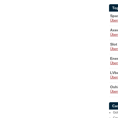
Top
Spa
Übers
Axe
Übers
Slot
Übers
Ene
Übers
LVb
Übers
Osh
Übers
Ca
Gol