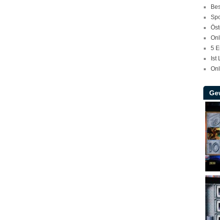
Bes
Spo
Öst
Onl
5 E
Ist
Onl
Ge