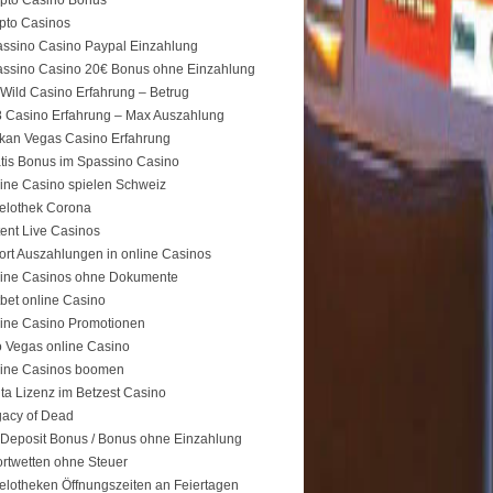
pto Casino Bonus
pto Casinos
ssino Casino Paypal Einzahlung
ssino Casino 20€ Bonus ohne Einzahlung
Wild Casino Erfahrung – Betrug
 Casino Erfahrung – Max Auszahlung
kan Vegas Casino Erfahrung
tis Bonus im Spassino Casino
ine Casino spielen Schweiz
elothek Corona
ent Live Casinos
ort Auszahlungen in online Casinos
ine Casinos ohne Dokumente
bet online Casino
ine Casino Promotionen
 Vegas online Casino
ine Casinos boomen
ta Lizenz im Betzest Casino
acy of Dead
Deposit Bonus / Bonus ohne Einzahlung
rtwetten ohne Steuer
elotheken Öffnungszeiten an Feiertagen