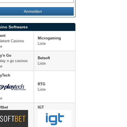
sino Softwares
ent
Microgaming
Liste
te
y'n Go
Betsoft
Liste
te
ayTech
RTG
Liste
te
ftbet
IGT