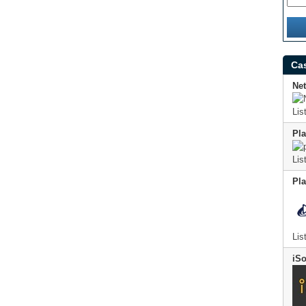
Ca
Net
Lis
Pla
Lis
Pl
Lis
iSo