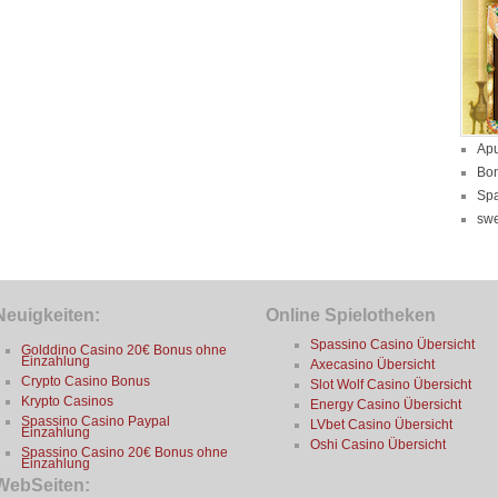
Apu
Bon
Spa
swe
Neuigkeiten:
Online Spielotheken
Spassino Casino Übersicht
Golddino Casino 20€ Bonus ohne
Einzahlung
Axecasino Übersicht
Crypto Casino Bonus
Slot Wolf Casino Übersicht
Krypto Casinos
Energy Casino Übersicht
Spassino Casino Paypal
LVbet Casino Übersicht
Einzahlung
Oshi Casino Übersicht
Spassino Casino 20€ Bonus ohne
Einzahlung
WebSeiten: