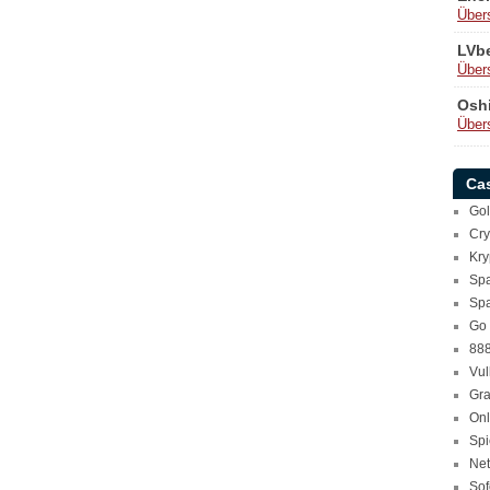
Übers
LVb
Übers
Osh
Übers
Ca
Gol
Cry
Kry
Spa
Spa
Go 
888
Vul
Gra
Onl
Spi
Net
Sof