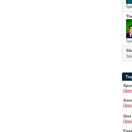
Spi
Th
Spi
Sh
Spi
Top
Spa
Übers
Axe
Übers
Slot
Übers
Ene