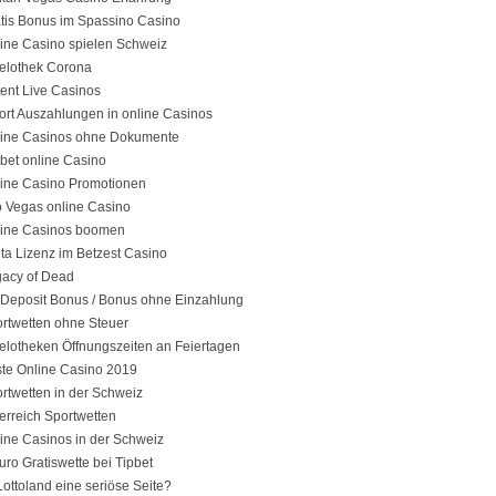
tis Bonus im Spassino Casino
ine Casino spielen Schweiz
elothek Corona
ent Live Casinos
ort Auszahlungen in online Casinos
ine Casinos ohne Dokumente
bet online Casino
ine Casino Promotionen
 Vegas online Casino
ine Casinos boomen
ta Lizenz im Betzest Casino
acy of Dead
Deposit Bonus / Bonus ohne Einzahlung
rtwetten ohne Steuer
elotheken Öffnungszeiten an Feiertagen
te Online Casino 2019
rtwetten in der Schweiz
erreich Sportwetten
ine Casinos in der Schweiz
uro Gratiswette bei Tipbet
 Lottoland eine seriöse Seite?