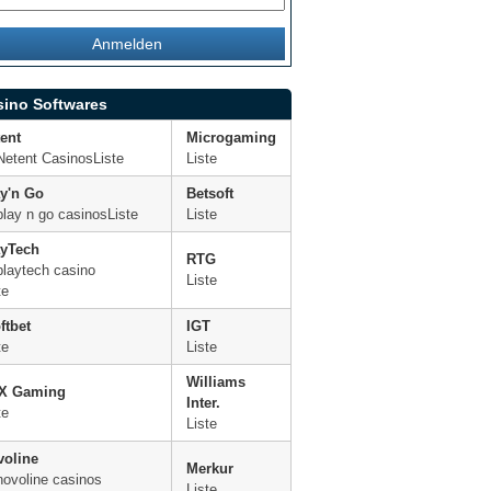
sino Softwares
ent
Microgaming
Liste
Liste
y'n Go
Betsoft
Liste
Liste
ayTech
RTG
Liste
te
ftbet
IGT
te
Liste
Williams
X Gaming
Inter.
te
Liste
voline
Merkur
Liste