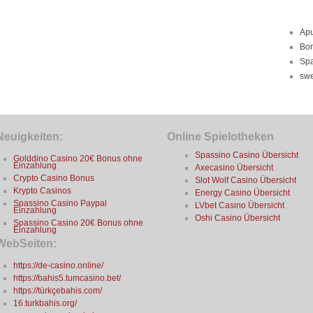
Apu
Bon
Spa
swe
Neuigkeiten:
Online Spielotheken
Spassino Casino Übersicht
Golddino Casino 20€ Bonus ohne
Einzahlung
Axecasino Übersicht
Crypto Casino Bonus
Slot Wolf Casino Übersicht
Krypto Casinos
Energy Casino Übersicht
Spassino Casino Paypal
LVbet Casino Übersicht
Einzahlung
Oshi Casino Übersicht
Spassino Casino 20€ Bonus ohne
Einzahlung
WebSeiten:
https://de-casino.online/
https://bahis5.tumcasino.bet/
https://türkçebahis.com/
16.turkbahis.org/