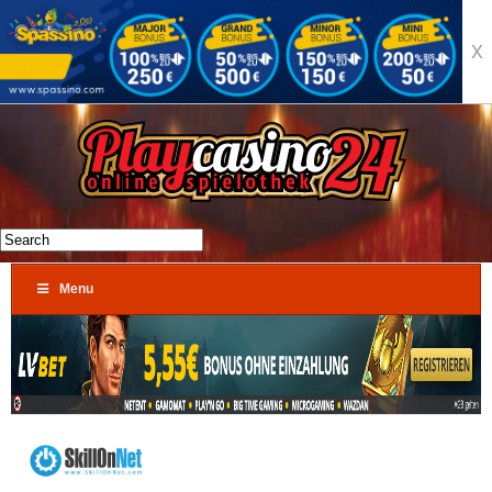
X
Menu