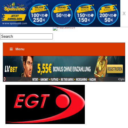
X
Menu