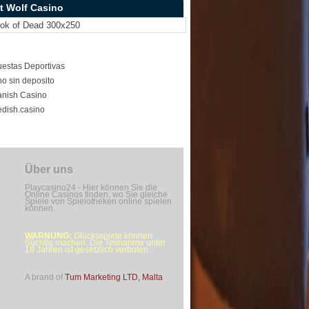
t Wolf Casino
estas Deportivas
o sin deposito
nish Casino
dish.casino
Über uns
Playcasino24 - Hier können Sie die
Online Casinos finden, wo Sie gleiche
Spiele von Spielotheken online spielen
können.
WARNUNG:
Glücksspiele können
Süchtig machen. Die Teilnahme unter
18 Jahren ist gesetzlich verboten.
A brand of
Tum Marketing LTD, Malta