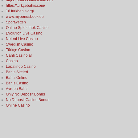
https://bahis5.tumcasino.bet/
https://türkçebahis.com/
16.turkbahis.org/
www.mybonusbook.de
Sportwetten
Online Spielothek Casino
Evolution Live Casino
Netent Live Casino
Swedish Casino
Türkçe Casino
Canli Casinolar
Casino
Lapalingo Casino
Bahis Siteleri
Bahis Online
Bahis Casino
Avrupa Bahis
Only No Deposit Bonus
No Deposit Casino Bonus
Online Casino