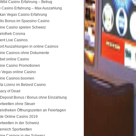
Wild Casino Erfahrung – Betrug
 Casino Erfahrung – Max Auszahlung
kan Vegas Casino Erfahrung
tis Bonus im Spassino Casino
ine Casino spielen Schweiz
elothek Corona
ent Live Casinos
ort Auszahlungen in online Casinos
ine Casinos ohne Dokumente
bet online Casino
ine Casino Promotionen
 Vegas online Casino
ine Casinos boomen
ta Lizenz im Betzest Casino
acy of Dead
Deposit Bonus / Bonus ohne Einzahlung
rtwetten ohne Steuer
elotheken Öffnungszeiten an Feiertagen
te Online Casino 2019
rtwetten in der Schweiz
erreich Sportwetten
ine Casinos in der Schweiz