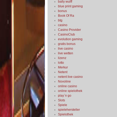
bally wulff
blue print gaming
bonus
Book Of Ra
btg
casino
Casino Provider
CasinoClub
evolution gaming
gratis bonus
live casino
live wetten
lizenz
lotto
Merkur
Netent
netent live casino
Novoline
online casino
online spielothek
play`n go
Slots
Spiele
spielehersteller
Spielothek