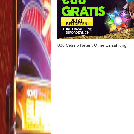
888 Casino Netent Ohne Einzahlung