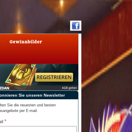
Gewinnbilder
onnieren Sie unseren Newsletter
lten Sie die neuesten und besten
sangebote per E-mail.