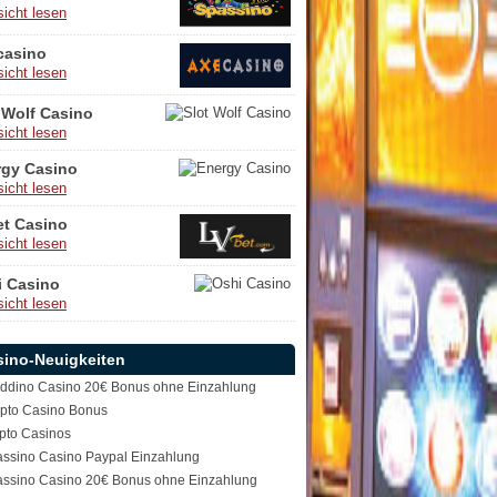
icht lesen
casino
icht lesen
 Wolf Casino
icht lesen
rgy Casino
icht lesen
et Casino
icht lesen
i Casino
icht lesen
sino-Neuigkeiten
ddino Casino 20€ Bonus ohne Einzahlung
pto Casino Bonus
pto Casinos
ssino Casino Paypal Einzahlung
ssino Casino 20€ Bonus ohne Einzahlung