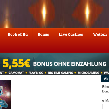
Book of Ra
Bonus
Live Casinos
Wetten
Ab
Erha
Bonu