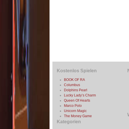
Kostenlos Spielen
BOOK OF RA
Columbus
Dolphins Pearl
Lucky Lady’s Charm
Queen Of Hearts
Marco Polo
Unicorn Magic
The Money Game
Kategorien