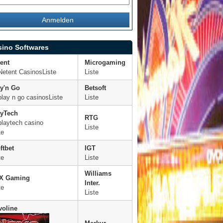
sino Softwares
ent
Microgaming
Liste
Liste
y'n Go
Betsoft
Liste
Liste
ayTech
RTG
Liste
te
ftbet
IGT
te
Liste
Williams
X Gaming
Inter.
te
Liste
voline