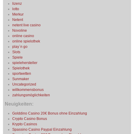
lizenz
lotto
Merkur
Netent
netent live casino
Novoline
online casino
online spielothek
play`n go
Slots
Spiele
spielehersteller
Spielothek
sportwetten
Sunmaker
Uncategorized
willkommensbonus
zahlungsmöglichkeiten
Neuigkeiten:
Golddino Casino 20€ Bonus ohne Einzahlung
Crypto Casino Bonus
Krypto Casinos
Spassino Casino Paypal Einzahlung