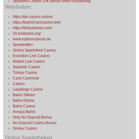
Spassino Casino 20€ Bonus ohne Einzahlung
WebSeiten:
https://de-casino.online/
https://bahis5.tumcasino.bet/
https://türkçebahis.com/
16.turkbahis.org/
www.mybonusbook.de
Sportwetten
Online Spielothek Casino
Evolution Live Casino
Netent Live Casino
Swedish Casino
Türkçe Casino
Canli Casinolar
Casino
Lapalingo Casino
Bahis Siteleri
Bahis Online
Bahis Casino
Avrupa Bahis
Only No Deposit Bonus
No Deposit Casino Bonus
Online Casino
Online Spielotheken