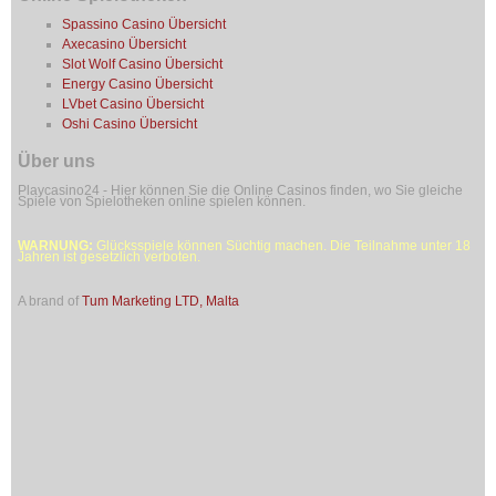
Spassino Casino Übersicht
Axecasino Übersicht
Slot Wolf Casino Übersicht
Energy Casino Übersicht
LVbet Casino Übersicht
Oshi Casino Übersicht
Über uns
Playcasino24 - Hier können Sie die Online Casinos finden, wo Sie gleiche
Spiele von Spielotheken online spielen können.
WARNUNG:
Glücksspiele können Süchtig machen. Die Teilnahme unter 18
Jahren ist gesetzlich verboten.
A brand of
Tum Marketing LTD, Malta