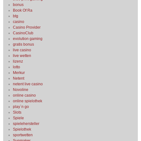
bonus
Book Of Ra
btg
casino
Casino Provider
CasinoClub
evolution gaming
gratis bonus
live casino
live wetten
lizenz
lotto
Merkur
Netent
netent live casino
Novoline
online casino
online spielothek
play`n go
Slots
Spiele
spielehersteller
Spielothek
sportwetten
Sunmaker