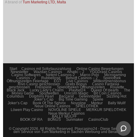
A brand of
Tum Marketing LTD, Malta
Start
Casinos mit Sofortauszahlung
Online Casino Bewertungen
Newsletter
Wazdan Casinos
Amatic – 2
YGGDrasil Casinos
Casino Softwares
Netent Casinos-2
Marco Polo
Microgaming
Casinos – 2
Rubbellose
Betsoft Casinos – 2
Spielothek
Öffnungszeiten Feiertage
EGT
Live Casinos
Willkommensbonus
Rivo Casino geschlossen
Gratis Bonus
Casino Fantasia
geschlossen
Freispiele
Spielotheken Öffnungszeiten
Roulette
Black Jack
Lucky Lady’s Charm
Playbet24
Queen Of Hearts
The
Money Game
Sportwetten
Unicorn Magic
Bit Coin Casinos
Columbus
Dolphins Pearl
Baccarat
Gewinnbilder
Sizzling Hot
Joker’s Cap
Big Time Gaming
Spiele
Joker’s Cap
Book Of The Sphinx
Novoline
Merkur
Bally Wullf
Neue Online Casinos
SPIELOTHEK
Löwen Play Casino
NOVOLINE SPIELE
MERKUR SPIELOTHEK
Neue Merkur Casinos
BALLY WULFF
BOOK OF RA
BONUS
Sunmaker
CasinoClub
© Copyright 2026. All Rights Reserved.
Playcasino24
- Diese Seite nutzt
den Service von
Tum Marketing
in Sachen Werbung und Beratung