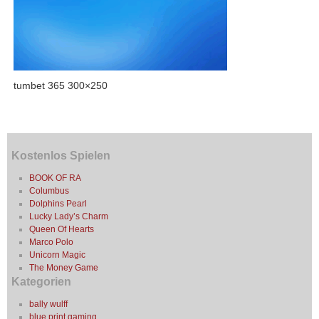
tumbet 365 300×250
Kostenlos Spielen
BOOK OF RA
Columbus
Dolphins Pearl
Lucky Lady’s Charm
Queen Of Hearts
Marco Polo
Unicorn Magic
The Money Game
Kategorien
bally wulff
blue print gaming