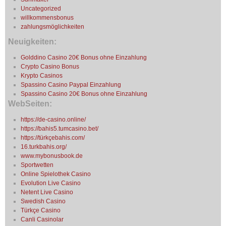
Uncategorized
willkommensbonus
zahlungsmöglichkeiten
Neuigkeiten:
Golddino Casino 20€ Bonus ohne Einzahlung
Crypto Casino Bonus
Krypto Casinos
Spassino Casino Paypal Einzahlung
Spassino Casino 20€ Bonus ohne Einzahlung
WebSeiten:
https://de-casino.online/
https://bahis5.tumcasino.bet/
https://türkçebahis.com/
16.turkbahis.org/
www.mybonusbook.de
Sportwetten
Online Spielothek Casino
Evolution Live Casino
Netent Live Casino
Swedish Casino
Türkçe Casino
Canli Casinolar